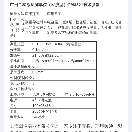
广州兰泰涂层测厚仪（经济型）CM8821技术参数：
测量方法
应用范围
应用例子
F型，磁
测量导磁材料
电镀层、油漆层、搪瓷层、铝瓦、铜瓦、巴氏合
感应法
上非导磁覆盖
金瓦、磷化层、纸张的厚度测量，也可用于船体
（配铁
层的厚度。
油漆及水下结构件附着物的测厚。
基）
测量范围
0~1000µm/0~40mil（标准量程）
分辨率
0.1µm/1µm
准确率
±1~3%n或±2.5µm
最小曲面
F:凸1.5mm/凹25mm N:凸3mm/凹50mm
最小测量面积
6mm
最薄基底
0.3mm
公制/英制转换
√
低电压提示
√
自动关机功能
√
工作环境
温度：0~40ºC 湿度：10~90%RH
电源
4节 7号电池
尺寸
160x68x32mm
重量
250g(不含电池)
测量方法
F磁感应
上海熙浩实业有限公司是一家专注于无损、环境暖通、紫