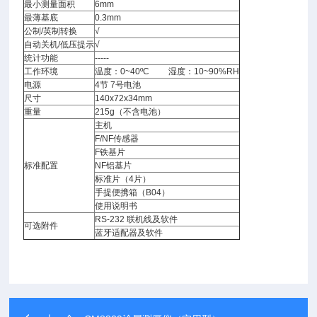
最小测量面积
6mm
最薄基底
0.3mm
公制/英制转换
√
自动关机/低压提示
√
统计功能
-----
工作环境
温度：0~40ºC 湿度：10~90%RH
电源
4节 7号电池
尺寸
140x72x34mm
重量
215g（不含电池）
主机
F/NF传感器
F铁基片
标准配置
NF铝基片
标准片（4片）
手提便携箱（B04）
使用说明书
RS-232 联机线及软件
可选附件
蓝牙适配器及软件