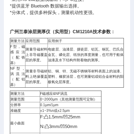
*提供蓝牙 Bluetooth 数据输出选择。
*分体式，提供多种探头，测量机动性更强。
广州兰泰涂层测厚仪（实用型）CM1210A技术参数：
测量方法
应用范围
应用例子
F型，磁
测量导磁材料
电镀层、油漆层、搪瓷层、铝瓦、铜瓦、巴氏合
感应法
上非导磁覆盖
金瓦、磷化层、纸张的厚度测量，也可用于船体
（配铁
层的厚度。
油漆及水下结构件附着物的测厚。
基）
NF型，
测量非导磁材
铝、铜、锌、无磁不锈钢等材料表面上的油漆、
涡流法
料上绝缘覆盖
塑料、橡胶涂层，也可测量铝或铝合金材料的阳
（配铝
层的厚度。
极氧化层厚度。
基）
测量方法
F磁感应&NF涡流
测量范围
0~2000µm（其他测量范围可定制）
分辨率
0.1µm/1µm
准确度
±1~3%n或±2.5µm
F:凸1.5mm/凹25mm
最小曲面
N:凸3mm/凹50mm