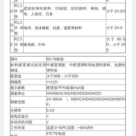
形
D
R1.2
柔软的弹性材料、印刷辊、纺织面料、棉纶、腈
O
半球
小于 20 DO
纶、人造丝、贝龙
形
R1.2
O
半球
海绵、泡沫橡胶、硅胶、凝胶类材料
小于 20 O
O
形
R2.5
大于 90 D
E
半球
硬海棉、EVA
O，小于 20
形
D
测针
R0.79锥形
材料硬度测试的应用
中硬度塑胶、中硬度塑料和热塑性塑料、热塑性
领域
弹性体
硬度值
大于90B，小于20D
精确度
˂˂±1H
显示参数
硬度值/平均值/最max值
测量单位
HA/HB/HC/HD/HE/HDO/HO/HOO
10~90HA（HB/HC/HD/HE/HDO/HOO/HMF/H
测量范围
F）
分辨率
0.1H
低电压提示
√
自动关机功能
√
工作环境
温度:0~50ºC湿度：˂80%RH
4节7号电池