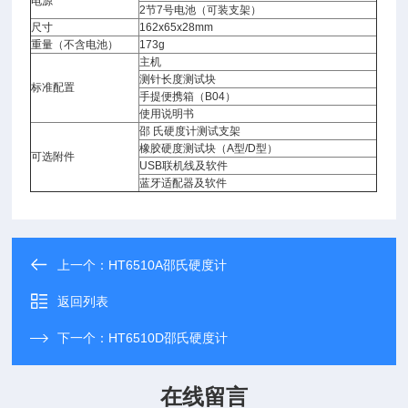
电源
2节7号电池（可装支架）
尺寸
162x65x28mm
重量（不含电池）
173g
主机
测针长度测试块
标准配置
手提便携箱（B04）
使用说明书
邵 氏硬度计测试支架
橡胶硬度测试块（A型/D型）
可选附件
USB联机线及软件
蓝牙适配器及软件
上一个：
HT6510A邵氏硬度计
返回列表
下一个：
HT6510D邵氏硬度计
在线留言