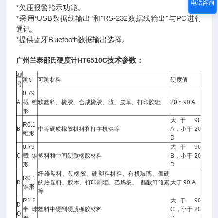
电话咨询
*欠压报警指示功能。
*采用“USB数据线输出”和"RS-232数据线输出"与PC进行
通讯。
*提供蓝牙Bluetooth数据输出选择。
技术参数：
广州兰泰
邵氏硬度计
HT6510C
型
测针
可测材料
硬度值
号
0.79
A
截锥
软塑料、橡胶、合成橡胶、毡、皮革、打印胶辊
20 ~ 90 A
形
大于 90
R0.1
B
中等硬质橡胶材料和打字机辊等
A，小于 20
锥形
D
0.79
大于 90
C
截锥
塑料和中间硬质橡胶材料
B，小于 20
形
D
纤维塑料、硬橡胶、硬塑料材料、有机玻璃、僵硬
R0.1
D
的热塑料、胶木、打印刷辊、乙烯板、 醋酸纤维素
大于 90 A
锥形
等
R1.2
大于 90
D
半球
塑料中硬到硬质橡胶材料
C，小于 20
O