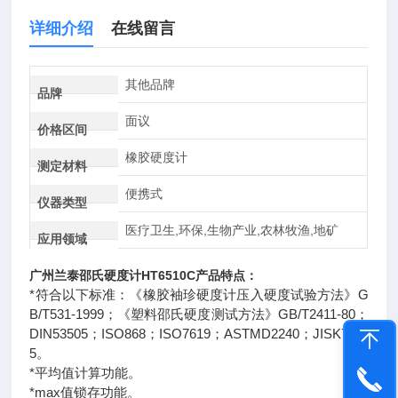
详细介绍
在线留言
其他品牌
品牌
面议
价格区间
橡胶硬度计
测定材料
便携式
仪器类型
医疗卫生,环保,生物产业,农林牧渔,地矿
应用领域
广州兰泰
邵氏硬度计
HT6510C
产品特点：
*符合以下标准：《橡胶袖珍硬度计压入硬度试验方法》G
B/T531-1999；《塑料邵氏硬度测试方法》GB/T2411-80；
DIN53505；ISO868；ISO7619；ASTMD2240；JISK721
5。
*平均值计算功能。
*max值锁存功能。