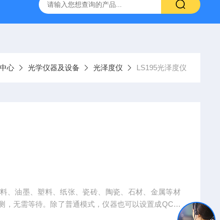
温混匀仪
ST800-EA红外灭菌器
SN210C高压立式蒸汽灭
中心
光学仪器及设备
光泽度仪
LS195光泽度仪
、涂料、油墨、塑料、纸张、瓷砖、陶瓷、石材、金属等材
测，无需等待。除了普通模式，仪器也可以设置成QC模