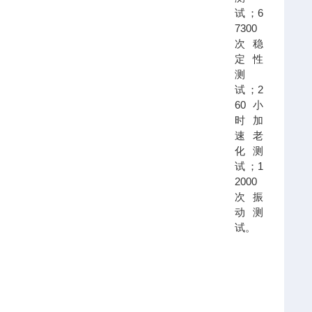
试；
6
7300
次稳
定性
测
试；
2
60小
时加
速老
化测
试；
1
2000
次振
动测
试。