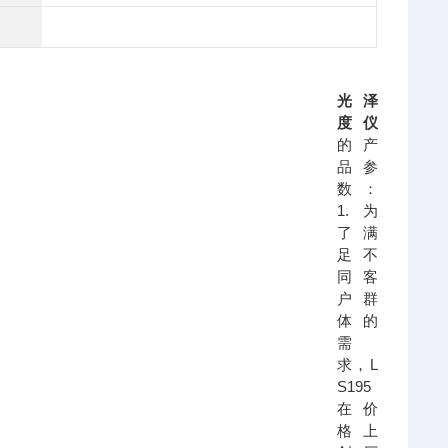
光泽
度仪
的产
品参
数：
1.为
了满
足不
同客
户群
体的
需
求，L
S195
在价
格上