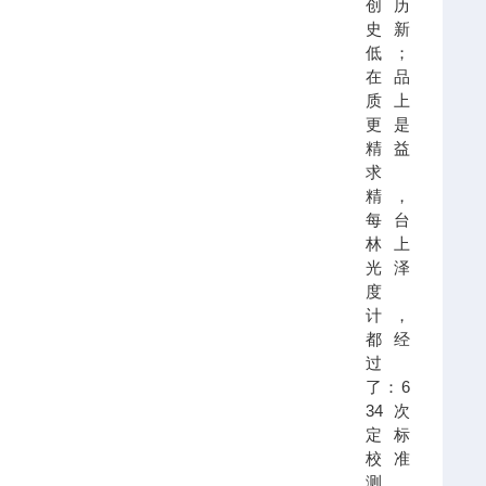
创历
史新
低；
在品
质上
更是
精益
求
精，
每台
林上
光泽
度
计，
都经
过
了：
6
34次
定标
校准
测