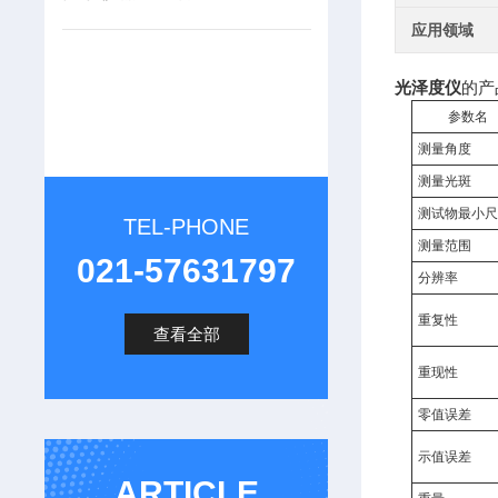
应用领域
光泽度仪
的产
参数名
测量角度
测量光斑
测试物最小
TEL-PHONE
测量范围
021-57631797
分辨率
重复性
查看全部
重现性
零值误差
示值误差
ARTICLE