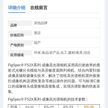
详细介绍
在线留言
其他品牌
品牌
面议
价格区间
国产
产地类别
环保,食品/农产品,化工,建材/家具,综合
应用领域
FigSpec® FS2X系列-成像高光谱相机采用高衍射效率的透
射式光栅分光模组与高灵敏度面阵列相机、结合内置扫描
成像及辅助摄像头技术，解决了传统高光谱相机需外接推
扫成像机构及调焦复杂等难以操作的问题。可与标准C接
口的成像镜头或显微镜直接集成，实现光谱影像的快速采
集。
FigSpec® FS2X系列-成像高光谱相机的技术参数：
型号
FS-22
FS-23
FS-25
FS-20