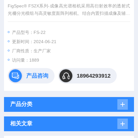
FigSpec® FS2X系列-成像高光谱相机采用高衍射效率的透射式
光栅分光模组与高灵敏度面阵列相机、结合内置扫描成像及辅助
摄像头技术，解决了传统高光谱相机需外接推扫成像机构及调焦
复杂等难以操作的问题。可与标准C接口的成像镜头或显微镜直
产品型号：FS-22
接集成，实现光谱影像的快速采集。
更新时间：2024-06-21
厂商性质：生产厂家
访问量：1889
产品咨询
18964293912
产品分类
相关文章