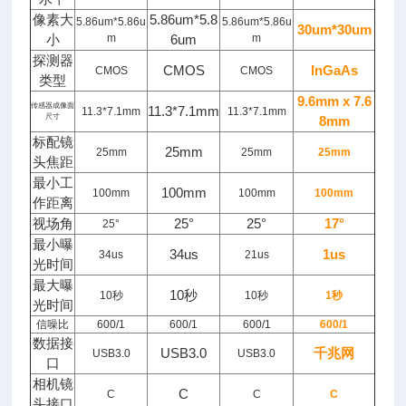
像素大
5.86um*5.8
5.86um*5.86u
5.86um*5.86u
30um*30um
小
m
6um
m
探测器
CMOS
InGaAs
CMOS
CMOS
类型
9.6mm x 7.6
传感器成像面
11.3*7.1mm
11.3*7.1mm
11.3*7.1mm
尺寸
8mm
标配镜
25mm
25mm
25mm
25mm
头焦距
最小工
100mm
100mm
100mm
100mm
作距离
视场角
25°
25°
17°
25°
最小曝
34us
1us
34us
21us
光时间
最大曝
10秒
10秒
10秒
1秒
光时间
信噪比
600/1
600/1
600/1
600/1
数据接
USB3.0
千兆网
USB3.0
USB3.0
口
相机镜
C
C
C
C
头接口