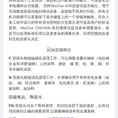
同样适用于工业应用，两款机型均配备
USB
输出，可连接笔记
本电脑和台式电脑。 另外
MiniTest 4500
还提供蓝牙输出，用于
无线数据直接传输到移动设备，如智能手机和打印机。所有主
机功能都可以直接按下发光键盘上的一个按键来触发。符合人
体工程学设计的带有背光照明的大型显示屏可提高用户的舒适
度
和。
MiniTest 2500/4500
系列测厚仪提供多种测量探头，使
其可以处理标准应用以及更复杂的测量任务。应用范围由连接
到主机的探头决定:
F
-
型探头根据磁感应原理工作，可以测量涂覆在钢铁（包括钢
合金和淬硬磁钢）上的涂料、搪瓷、橡 胶、铝、铬、铜、锌
等非磁性涂层。
N
-
型探头根据涡流原理工作，并测量应用于所有有色金属（如
铝、 铜、锌压铸件、黄铜等，包括奥氏 体 - 尼龙钢）上的绝
缘涂料，如涂料、
阳极氧化、
陶瓷
等。
FN-
型探头结合了两种原理，并识别涂层下面的基材，从而自
动切换到正确的测量原理,以测量钢材或有色金属基材。