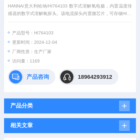
HANNA/意大利哈纳/HI764103 数字式溶解氧电极，内置温度传
感器的数字式溶解氧探头。该电流探头内置微芯片，可存储HI98
199便携式仪表自动检测的传感器类型、序列号和校准信息。该
传感器具有带锌阳极的银阴极，集成的温度传感器和易于更换的
产品型号：HI764103
HDPE膜盖。
更新时间：2024-12-04
厂商性质：生产厂家
访问量：1169
产品咨询
18964293912
产品分类
相关文章