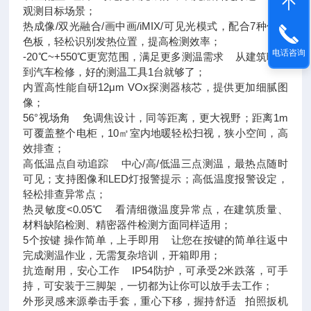
观测目标场景；
热成像/双光融合/画中画/iMIX/可见光模式，配合7种伪彩
色板，轻松识别发热位置，提高检测效率；
电话咨询
-20℃~+550℃更宽范围，满足更多测温需求 从建筑暖通
到汽车检修，好的测温工具1台就够了；
内置高性能自研12μm VOx探测器核芯，提供更加细腻图
像；
56°视场角 免调焦设计，同等距离，更大视野；距离1m
可覆盖整个电柜，10㎡室内地暖轻松扫视，狭小空间，高
效排查；
高低温点自动追踪 中心/高/低温三点测温，最热点随时
可见；支持图像和LED灯报警提示；高低温度报警设定，
轻松排查异常点；
热灵敏度<0.05℃ 看清细微温度异常点，在建筑质量、
材料缺陷检测、精密器件检测方面同样适用；
5个按键 操作简单，上手即用 让您在按键的简单往返中
完成测温作业，无需复杂培训，开箱即用；
抗造耐用，安心工作 IP54防护，可承受2米跌落，可手
持，可安装于三脚架，一切都为让你可以放手去工作；
外形灵感来源拳击手套，重心下移，握持舒适 拍照扳机