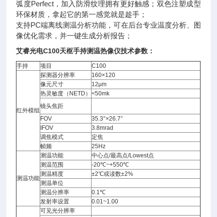
弧度Perfect，加入防滑纹理拥有更好触感；双色注塑成型
环保材质，拿起它的第一感觉就是趁手；
支持PC端离线测温分析功能，可在后台专业温度分析、图
像优化需求，并一键生成分析报告；
艾睿光电
C100
天枢
手持测温热像仪
技术参数：
手持
项目
C100
探测器分辨率
160×120
像元尺寸
12μm
热灵敏度（NETD）
<50mk
镜头焦距
红外模组
FOV
35.3°×26.7°
IFOV
3.8mrad
调焦模式
定焦
帧频
25Hz
测温功能
中心点/最高点/Lowest点
测温范围
-20℃~+550℃
测温精度
±2℃或读数±2%
测温功能
测温单位
测温分辨率
0.1℃
发射率设置
0.01~1.00
可见光分辨率