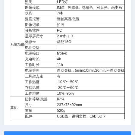
照明
LED灯
图像模式
IMiX、热成像、热融合、可见光、画中画
伪彩
7种
温度报警
整帧高温/低温
图像记录
拍照
分析软件
PC
显示屏尺寸
2.8寸LCD
储存卡
标配16G
系统功能
电池类型
电源接口
type-c
充电时长
4h
工作时长
11h
电源管理
自动关机：5min/10min/20min/不自动关机
三脚架支座
有
工作温度
-10℃~+50℃
存储温度
-20℃~+60℃
工作湿度
10%~95%
防护等级/跌落
IP54
尺寸
237×75×92mm
其他
重量
520g
配件
USB线、说明文档、16B SD卡