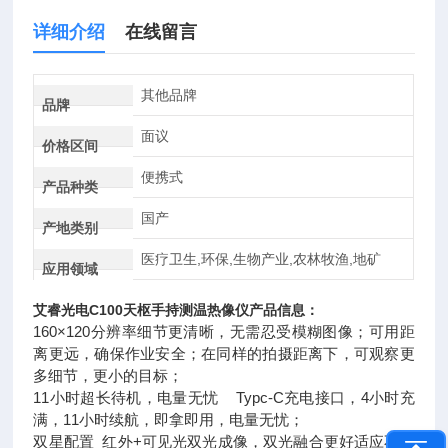
详细介绍
在线留言
其他品牌
品牌
面议
价格区间
便携式
产品种类
国产
产地类别
医疗卫生,环保,生物产业,农林牧渔,地矿
应用领域
艾睿光电
C100
天枢
手持测温热像仪
产品信息：
160×120分辨率细节更清晰，无需忍受模糊图像；可用距
离更远，确保作业安全；在同样的拍摄距离下，可观察更
多细节，更小的目标；
11小时超长待机，电量无忧 Typc-C充电接口，4小时充
满，11小时续航，即拿即用，电量无忧；
双星配置 红外+可见光双光成像，双光融合更好适应不同