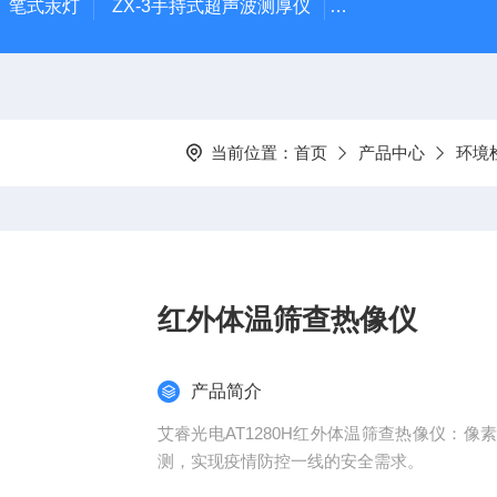
-1）笔式汞灯
ZX-3手持式超声波测厚仪
HX-20TLS智能恒
当前位置：
首页
产品中心
环境
红外体温筛查热像仪
产品简介
艾睿光电AT1280H红外体温筛查热像仪：
测，实现疫情防控一线的安全需求。