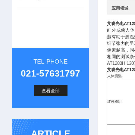
应用领域
艾睿光电AT12
红外成像人体
越有助于测温
细节张力的呈
像素越高，同
相同的测试条
TEL-PHONE
AT1280H
艾睿光电AT12
021-57631797
人体测温
查看全部
红外模组
ARTICLE