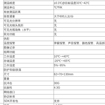
测温精度
±0.3℃@目标温度33℃~42℃
测温单位
℃/℉/K
有效测温距离
筛查通量
大于600人次/分
可见光分辨率
无
可见光镜头焦距
无
可见光视场角（水平）
无
双光功能
无
伪彩
温度报警
弹窗报警、声音报警、颜色报警、高温抓
图像记录
组网功能
工作温度
10℃~+40℃
存储温度
-20℃~+65℃
工作湿度
5%~95%
防护等级/跌落
尺寸
62×70×130mm
重量
抗冲击
30G
抗振性
4.3G
网络接口
协议标准
SDK开发包
支持