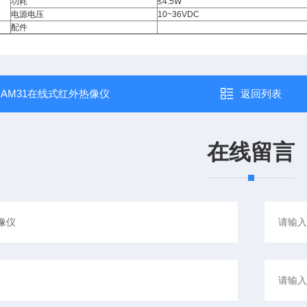
功耗
≤4.5W
电源电压
10~36VDC
配件
：
AM31在线式红外热像仪
返回列表
在线留言