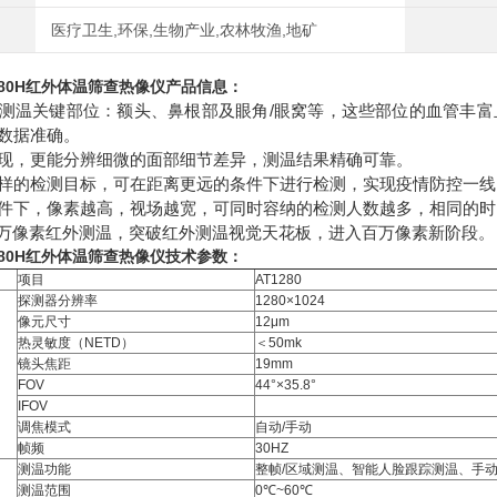
医疗卫生,环保,生物产业,农林牧渔,地矿
80H
红外体温筛查热像仪
产品信息：
测温关键部位：额头、鼻根部及眼角/眼窝等，这些部位的血管丰
数据准确。
现，更能分辨细微的面部细节差异，测温结果精确可靠。
样的检测目标，可在距离更远的条件下进行检测，实现疫情防控一线
件下，像素越高，视场越宽，可同时容纳的检测人数越多，相同的时
 130万像素红外测温，突破红外测温视觉天花板，进入百万像素新阶段。
80H
红外体温筛查热像仪
技术参数：
项目
AT1280
探测器分辨率
1280×1024
像元尺寸
12μm
热灵敏度（NETD）
＜50mk
镜头焦距
19mm
FOV
44°×35.8°
IFOV
调焦模式
自动/手动
帧频
30HZ
测温功能
整帧/区域测温、智能人脸跟踪测温、手
测温范围
0℃~60℃