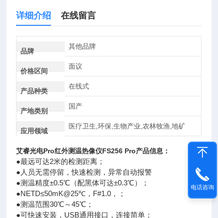
详细介绍
在线留言
其他品牌
品牌
面议
价格区间
在线式
产品种类
国产
产地类别
医疗卫生,环保,生物产业,农林牧渔,地矿
应用领域
艾睿光电
Pro
红外测温热像仪
FS256 Pro
产品信息：
●最远可达2米的检测距离；
●人员无需停留，快速检测，异常自动报警
●测温精度±0.5℃（配黑体可达±0.3℃）；
电话咨询
●NETD≤50mK@25℃，F#1.0，；
●测温范围30℃～45℃；
●可快速安装，USB通用接口，连接简单；