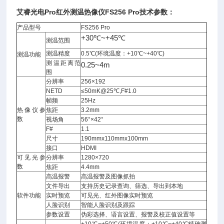
艾睿光电
Pro
红外测温热像仪
FS256 Pro
技术参数：
产品型号
FS256 Pro
+30℃~+45℃
测温范围
测温精度
0.5℃(环境温度：+10℃~+40℃)
测温功能
测温距离范
0.25~4m
围
分辨率
256×192
NETD
≤50mK@25℃,F#1.0
帧频
25Hz
热像仪参
焦距
3.2mm
数
视场角
56°×42°
F#
1.1
尺寸
190mmx110mmx100mm
接口
HDMI
可见光参
分辨率
1280×720
数
焦距
4.4mm
高温报警
高温报警及图像抓拍
文件导出
支持历史记录查询、筛选、导出到本地
软件功能
实时预览
可见光、红外图像实时预览
人脸识别
智能人脸识别及跟踪
参数设置
伪彩选择、语言设置、报警及校正值设置等