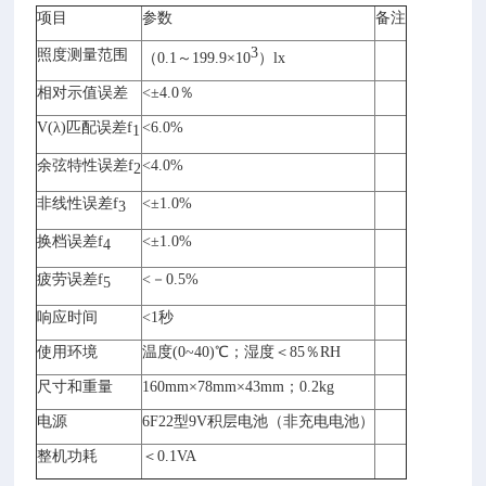
项目
参数
备注
3
照度测量范围
（
0.1
～
199.9
×
10
）
lx
相对示值误差
<±4.0
％
V(λ)
匹配误差
f
<6.0%
1
余弦特性误差
f
<4.0%
2
非线性误差
f
<
±
1.0%
3
换档误差
f
<
±
1.0%
4
疲劳误差
f
<
－
0.5%
5
响应时间
<1
秒
使用环境
温度
(0~40)℃
；湿度＜
85
％
RH
尺寸和重量
160mm×78mm×43mm
；
0.2kg
电源
6F
22
型
9V
积层电池（非充电电池）
整机功耗
＜
0.1VA