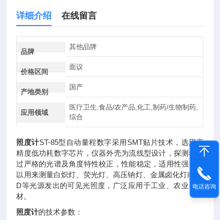
详细介绍
在线留言
其他品牌
品牌
面议
价格区间
国产
产地类别
医疗卫生,食品/农产品,化工,制药/生物制药,
应用领域
综合
照度计
ST-85型自动量程数字采用SMT贴片技术，选用高
精度低功耗数字芯片，仪器外壳为流线型设计，探测器经
过严格的光谱及角度特性校正，性能稳定，适用性强，可
以用来测量白炽灯、荧光灯、高压钠灯、金属卤化灯或LE
D等光源发出的可见光照度，广泛应用于工业、农业、建
电话咨询
材。
照度计
的技术参数：