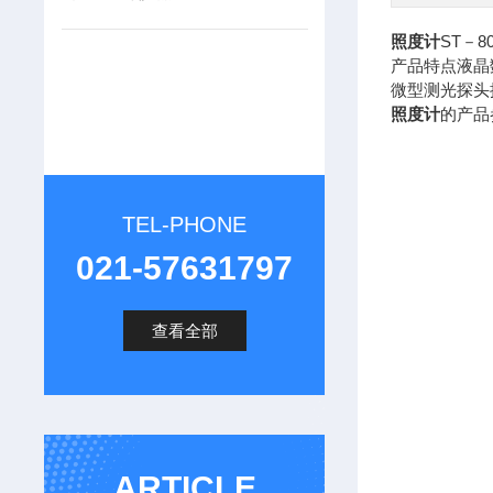
照度计
ST－
产品特点液晶
微型测光探头
照度计
的产品
TEL-PHONE
021-57631797
查看全部
ARTICLE