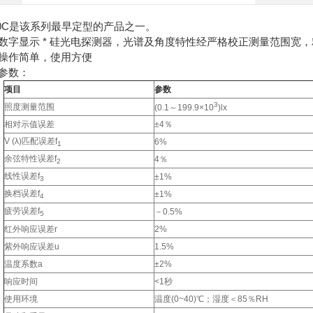
80C是该系列最早定型的产品之一。
数字显示 * 硅光电探测器，光谱及角度特性经严格校正测量范围宽
操作简单，使用方便
参数：
项目
参数
3
照度测量范围
(0.1～199.9×10
)lx
相对示值误差
±4％
V (λ)匹配误差f
6%
1
余弦特性误差f
4％
2
线性误差f
±1%
3
换档误差f
±1%
4
疲劳误差f
－0.5%
5
红外响应误差r
2%
紫外响应误差u
1.5%
温度系数a
±2%
响应时间
<1秒
使用环境
温度(0~40)℃；湿度＜85％RH