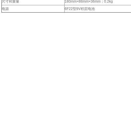
尺寸和重量
180mm×88mm×36mm；0.2kg
电源
6F22型9V积层电池