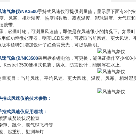
风速气象仪
/NK3500
手持式风速仪可提供测量值，显示屏下面有3个
、风寒、相对湿度、热度指数数、露点温度、湿球温度、大气压和海拔高度。N
便携带。
承，轻量叶轮，可测量风速值，即便是在风速很小的情况下。如果叶
l 3500采用低功耗微处理器，明亮LCD显示，可读取当前风速、更大
色版本还特别增加设计了红色背景光，可提供照明。
风速气象
仪/
NK3500
采用标准锂电池，可更换，能保证操作至少400
Kestrel 3500便携式包装，防水、防震设计，能飘浮在水上。
l 3500测量项目：当前风速、平均风速、更大风速、温度、风寒、
0手持式风速仪的技术参数：
0手持式风速仪应用领域：
物喷洒或焚烧状况检查
行、滑翔、跳伞、氢气球飞行等
环境、起重机、勘测车灯