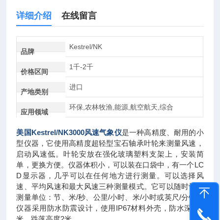
详细介绍
在线留言
Kestrel/NK
品牌
1千-2千
价格区间
进口
产地类别
环保,农林牧渔,能源,航空航天,综合
应用领域
美国Kestrel/NK3000
风速气象仪
是一种高精度、耐用的小
型仪器，它使用高精度超轻型宝石轴承叶轮来测量风速，
启动风速低。叶轮安放在强化玻璃塑料支架上，安装简
单，更换方便。仪器体积小，可以装在口袋中，有一个LC
D显示器，几乎可以在任何地方进行测量。可以选择风
速、平均风速和最大风速三种测量模式。它可以随时切换
测量单位：节、米/秒、公里/小时、米/小时或英尺/分钟。
仪器采用防水防震设计，使用IP67材料外壳，防水深度1
米，跌落高度2米。