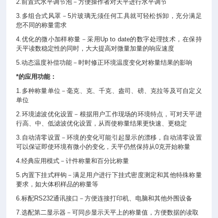
2.前置式水平调节泡－方便操作者对天平进行水平调节
3.多组合式风罩－5片玻璃无须任何工具就可轻松拆卸，充分满足
您不同的称量需求
4.优化的微小加样称量－采用Up to date的数字处理技术，在保持
天平读数稳定性的同时，大大提高对微量加量的响应速度
5.动态温度补偿功能－时时修正环境温度变化对称量结果的影响
*的应用功能：
1.多种称量单位－毫克、克、千克、盎司、磅、克拉等及可自定义
单位
2.环境滤波优化设置－根据用户工作现场的环境特点，可对天平进
行高、中、低滤波优化设置，从而使称量结果更快速、更稳定
3.自动清零设置－环境的变化可能引起显示的漂移，自动清零设置
可以保证即使环境有微小的变化，天平仍然保持从0克开始称量
4.经典应用模式－计件称量和百分比称量
5.内置下挂式秤钩－满足用户进行下挂式密度测定和其他特殊称量
要求，如大体积样品的称量等
6.标配RS232通讯接口－方便连接打印机、电脑和其他外围设备
7.选配第二显示器－可同步显示天平上的称量值，方便数据的读取