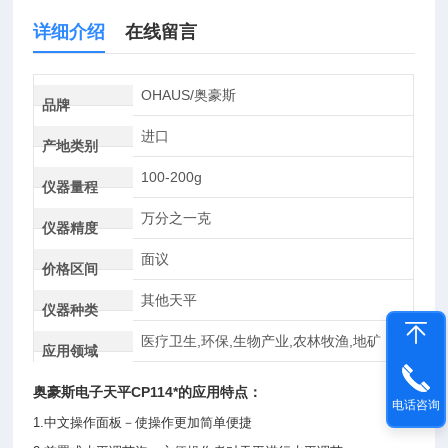
详细介绍
在线留言
OHAUS/奥豪斯
品牌
进口
产地类别
100-200g
仪器量程
万分之一克
仪器精度
面议
价格区间
其他天平
仪器种类
医疗卫生,环保,生物产业,农林牧渔,地矿
应用领域
奥豪斯
电子天平
CP114*的应用特点：
电话咨询
1.中文操作面板－使操作更加简单便捷