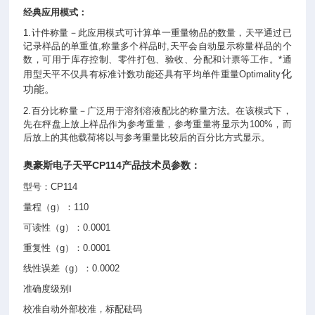
经典应用模式：
1.计件称量－此应用模式可计算单一重量物品的数量，天平通过已
记录样品的单重值,称量多个样品时,天平会自动显示称量样品的个
数，可用于库存控制、零件打包、验收、分配和计票等工作。*通
化
用型天平不仅具有标准计数功能还具有平均单件重量Optimality
功能。
2.百分比称量－广泛用于溶剂溶液配比的称量方法。在该模式下，
先在秤盘上放上样品作为参考重量，参考重量将显示为100%，而
后放上的其他载荷将以与参考重量比较后的百分比方式显示。
奥豪斯
电子天平
CP114产品技术员参数：
型号：CP114
量程（g）：110
可读性（g）：0.0001
重复性（g）：0.0001
线性误差（g）：0.0002
准确度级别Ⅰ
校准自动外部校准，标配砝码