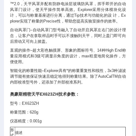
™2.0，天平风罩并配有防静电涂层玻璃防风罩，挥手即开的自动
风罩门设计，使天平操作简单高效。Explorer采用分体模块化设
计，可以与称量基座进行分离，通过Tip技术与功能化的设 计，Ex
plorer实现了称量的Precise性，帮助您提高实验室操作的效率。
自动风罩门–自动风罩门型号融入了自动开启风罩左右门的设计理
念，让客户在拿取样品时手可以不接触到天平，同时上盖门即可向
后滑动又可向上掀盖。
直观的操作–超大彩色触摸屏、形象的图标符号、14种High End称
量应用模式和3级可调显示角度的设计，max
程度
地简化操作，方
便使用。
智能化的称量性能–Explorer具有*的称量重复性和线性，3x3种滤波
调节能有效保证快速且稳定地得到称量结果。除了AutoCalTM自动
内部校准型号外，还添加了外部校准系列。
奥豪斯
精密天平
EX623ZH技术参数：
型号：EX623ZH
称量范围：620g
仪器精度：0.001g
形
描述
式