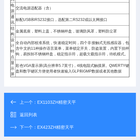
电
交流电源适配器（含）
源
通
标配USB和RS232接口，选配第二RS232或以太网接口
讯
结
金属底座，塑料上盖，不锈钢秤盘，玻璃防风罩，塑料防尘罩
构
设
全自动内部校准系统，快速稳定时间，四个非接触式无线感应器，包
计
含中文的11种操作语言菜单，菜单锁定开关，防盗装置，内置下挂秤
特
钩，易拆卸不锈钢秤盘，稳定指示符，超载欠载指示符，待机模式。
点
显
彩色VGA显示屏(高分辨率5.7英寸)，4线电阻式触摸屏。QWERTY键
示
盘和数字键区方便使用者快速输入GLP和GMP数据或者其他数据
屏
上一个：
EX1103ZH精密天平
返回列表
下一个：
EX423ZH精密天平