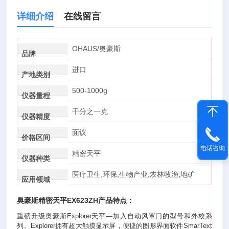
详细介绍
在线留言
OHAUS/奥豪斯
品牌
进口
产地类别
500-1000g
仪器量程
千分之一克
仪器精度
面议
价格区间
电话咨询
精密天平
仪器种类
医疗卫生,环保,生物产业,农林牧渔,地矿
应用领域
奥豪斯
精密天平
EX623ZH产品特点：
重磅升级奥豪斯Explorer天平—加入自动风罩门的型号和外校系
列。Explorer拥有超大触摸显示屏，便捷的图形界面软件SmarText