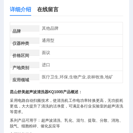
详细介绍
在线留言
其他品牌
品牌
通用型
仪器种类
面议
价格区间
进口
产地类别
医疗卫生,环保,生物产业,农林牧渔,地矿
应用领域
昆山舒美
超声波清洗器
KQ100B产品概述：
采用电路自动扫频技术，使清洗机工作电功率转换更高，无功损耗
更低，大大提升了清洗的洁净度，可满足各行业实验室的超声清洗
等需求。
系列产品可用于：超声波清洗、乳化、混匀、提取、分散、消泡、
脱气、细胞粉碎、催化反应等