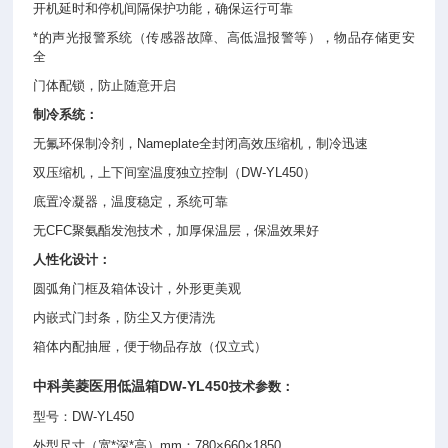
开机延时和停机间隔保护功能，确保运行可靠
*的声光报警系统（传感器故障、高低温报警等），物品存储更安
全
门体配锁，防止随意开启
制冷系统：
无氟环保制冷剂，Nameplate全封闭高效压缩机，制冷迅速
双压缩机，上下间室温度独立控制（DW-YL450）
底置冷凝器，温度稳定，系统可靠
无CFC聚氨酯发泡技术，加厚保温层，保温效果好
人性化设计：
圆弧角门框及箱体设计，外形更美观
内嵌式门封条，防尘又方便清洗
箱体内配抽屉，便于物品存放（仅立式）
中科美菱
医用低温箱
DW-YL450
技术参数：
型号：DW-YL450
外型尺寸（宽*深*高）mm：780×660×1850