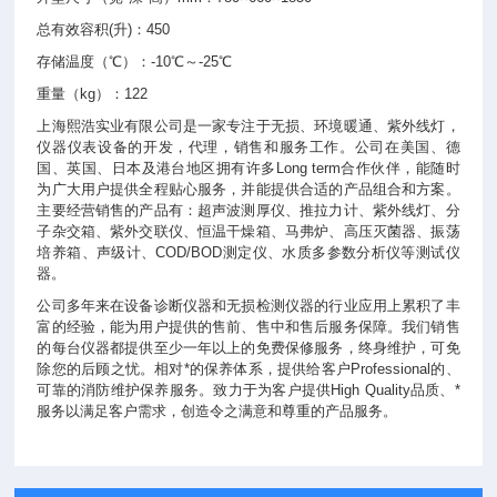
总有效容积(升)：450
存储温度（℃）：-10℃～-25℃
重量（kg）：122
上海熙浩实业有限公司是一家专注于无损、环境暖通、紫外线灯，
仪器仪表设备的开发，代理，销售和服务工作。公司在美国、德
国、英国、日本及港台地区拥有许多Long term合作伙伴，能随时
为广大用户提供全程贴心服务，并能提供合适的产品组合和方案。
主要经营销售的产品有：超声波测厚仪、推拉力计、紫外线灯、分
子杂交箱、紫外交联仪、恒温干燥箱、马弗炉、高压灭菌器、振荡
培养箱、声级计、COD/BOD测定仪、水质多参数分析仪等测试仪
器。
公司多年来在设备诊断仪器和无损检测仪器的行业应用上累积了丰
富的经验，能为用户提供的售前、售中和售后服务保障。我们销售
的每台仪器都提供至少一年以上的免费保修服务，终身维护，可免
除您的后顾之忧。相对*的保养体系，提供给客户Professional的、
可靠的消防维护保养服务。致力于为客户提供High Quality品质、*
服务以满足客户需求，创造令之满意和尊重的产品服务。