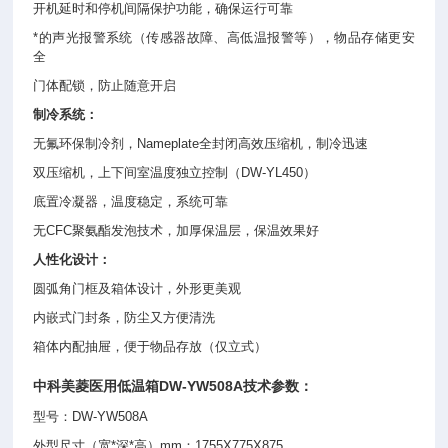
开机延时和停机间隔保护功能，确保运行可靠
*的声光报警系统（传感器故障、高低温报警等），物品存储更安
全
门体配锁，防止随意开启
制冷系统：
无氟环保制冷剂，Nameplate全封闭高效压缩机，制冷迅速
双压缩机，上下间室温度独立控制（DW-YL450）
底置冷凝器，温度稳定，系统可靠
无CFC聚氨酯发泡技术，加厚保温层，保温效果好
人性化设计：
圆弧角门框及箱体设计，外形更美观
内嵌式门封条，防尘又方便清洗
箱体内配抽屉，便于物品存放（仅立式）
中科美菱
医用低温箱
DW-YW508A
技术参数：
型号：DW-YW508A
外型尺寸（宽*深*高）mm：1755X775X875