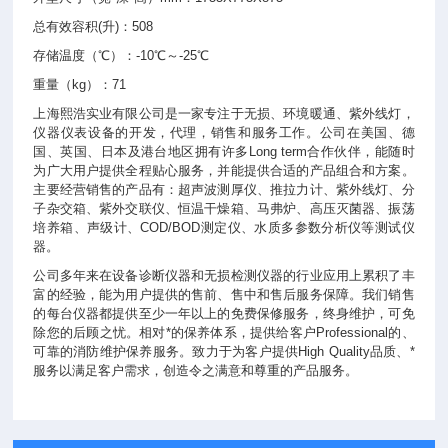
总有效容积(升)：508
存储温度（℃）：-10℃～-25℃
重量（kg）：71
上海熙浩实业有限公司是一家专注于无损、环境暖通、紫外线灯，
仪器仪表设备的开发，代理，销售和服务工作。公司在美国、德
国、英国、日本及港台地区拥有许多Long term合作伙伴，能随时
为广大用户提供全程贴心服务，并能提供合适的产品组合和方案。
主要经营销售的产品有：超声波测厚仪、推拉力计、紫外线灯、分
子杂交箱、紫外交联仪、恒温干燥箱、马弗炉、高压灭菌器、振荡
培养箱、声级计、COD/BOD测定仪、水质多参数分析仪等测试仪
器。
公司多年来在设备诊断仪器和无损检测仪器的行业应用上累积了丰
富的经验，能为用户提供的售前、售中和售后服务保障。我们销售
的每台仪器都提供至少一年以上的免费保修服务，终身维护，可免
除您的后顾之忧。相对*的保养体系，提供给客户Professional的、
可靠的消防维护保养服务。致力于为客户提供High Quality品质、*
服务以满足客户需求，创造令之满意和尊重的产品服务。