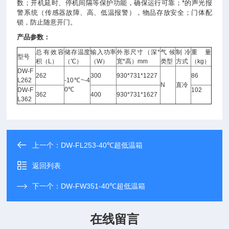
数；开机延时、停机间隔等保护功能，确保运行可靠；*的声光报
警系统（传感器故障、高、低温报警），物品存放安全；门体配
锁，防止随意开门。
产品参数：
总有效容
储存温度
输入功率
外形尺寸（深*
气候
制冷
重量
型号
积（L）
（℃）
（W）
宽*高）mm
类型
方式
（kg）
DW-F
262
300
930*731*1227
86
L262
-10℃~-4
N
直冷
0℃
DW-F
102
362
400
930*731*1627
L362
上一个：
DW-FL253-40℃超低温箱
返回列表
下一个：
DW-FW351-40℃超低温箱
在线留言