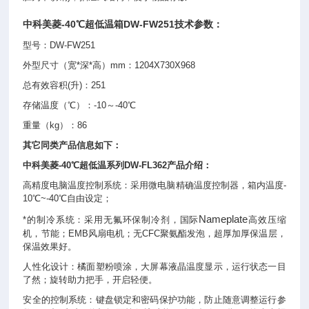
中科美菱
-40℃超低温箱
DW-FW251技术参数：
型号：DW-FW251
外型尺寸（宽*深*高）mm：1204X730X968
总有效容积(升)：251
存储温度（℃）：-10～-40℃
重量（kg）：86
其它同类产品信息如下：
中科美菱-40℃超低温系列DW-FL362产品介绍：
高精度电脑温度控制系统：采用微电脑精确温度控制器，箱内温度-
10℃~-40℃自由设定；
Nameplate
*的制冷系统：采用无氟环保制冷剂，国际
高效压缩
机，节能；EMB风扇电机；无CFC聚氨酯发泡，超厚加厚保温层，
保温效果好。
人性化设计：橘面塑粉喷涂，大屏幕液晶温度显示，运行状态一目
了然；旋转助力把手，开启轻便。
安全的控制系统：键盘锁定和密码保护功能，防止随意调整运行参