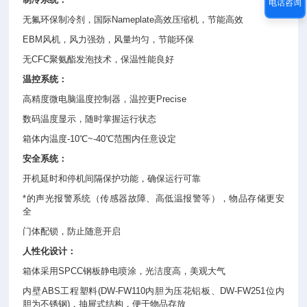
电话咨询
无氟环保制冷剂，国际Nameplate高效压缩机，节能高效
EBM风机，风力强劲，风量均匀，节能环保
无CFC聚氨酯发泡技术，保温性能良好
温控系统：
高精度微电脑温度控制器，温控更Precise
数码温度显示，随时掌握运行状态
箱体内温度-10℃~-40℃范围内任意设定
安全系统：
开机延时和停机间隔保护功能，确保运行可靠
*的声光报警系统（传感器故障、高低温报警等），物品存储更安
全
门体配锁，防止随意开启
人性化设计：
箱体采用SPCC钢板静电喷涂，光洁度高，美观大气
内壁ABS工程塑料(DW-FW110内胆为压花铝板、DW-FW251位内
胆为不锈钢)，抽屉式结构，便于物品存放