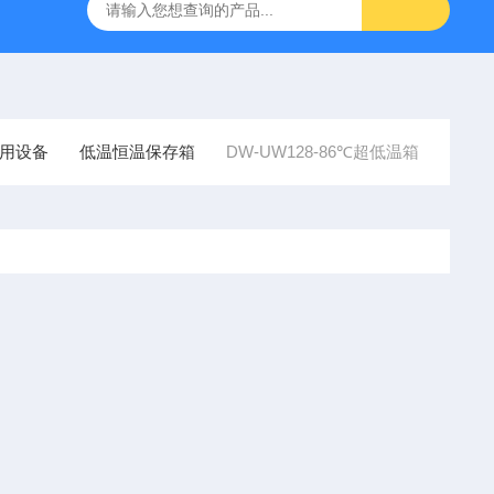
匀仪
ST800-EA红外灭菌器
SN210C高压立式蒸汽灭菌器
用设备
低温恒温保存箱
DW-UW128-86℃超低温箱