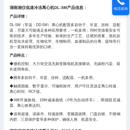
湖南湘仪
低速冷冻离心机
DL-5M产品信息：
电话咨询
产品详情：
DL-5M（常温：DD-5M）离心机配置多款转子、吊篮、挂杯、适配
器，尽最大可能满足各种应用要求，一机多用；同时凭借着安全可
靠的技术、多年生产经验、标准的生产工艺、过硬的质量，使此款
机型在水处理、生物化学、生物制药、血液制品的分离、提纯等行
业一直保持着优异的口碑。
产品特点：
◆微机控制、大力矩交流无刷变频电机直接驱动、无碳粉污染、延
长使用寿命。
◆拥有多款转子、吊篮、挂杯、适配器、一机多用。
◆触摸面板、数字显示、可编程操作、用户可任意设定离心转速、
离心时间、RCF值。
◆9种升速曲线、10种减速曲线（0号为自由停车）、两级阻尼减
震、离心效果达到。
◆设有超速、误操作、转速故障、变频器故障、门盖自锁、不锈钢
内腔、三层保护套等多种保护，确保人身、机器安全。