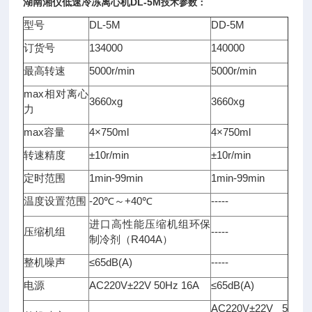
湖南湘仪
低速冷冻离心机
DL-5M
技术参数：
型号
DL-5M
DD-5M
订货号
134000
140000
最高转速
5000r/min
5000r/min
max相对离心
3660xg
3660xg
力
max容量
4×750ml
4×750ml
转速精度
±10r/min
±10r/min
定时范围
1min-99min
1min-99min
温度设置范围
-20℃～+40℃
-----
进口高性能压缩机组环保
压缩机组
-----
制冷剂（R404A）
整机噪声
≤65dB(A)
-----
电源
AC220V±22V 50Hz 16A
≤65dB(A)
AC220V±22V 5