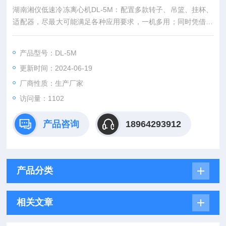
湖南湘仪低速冷冻离心机DL-5M：配置多款转子、吊篮、挂杯、
适配器，尽最大可能满足各种应用要求，一机多用；同时凭借着
安全可靠的技术、多年生产经验、标准的生产工艺、过硬的质
量，使此款机型在水处理、生物化学、生物制药、血液制品的分
产品型号：DL-5M
离、提纯等行业一直保持着优异的口碑。
更新时间：2024-06-19
厂商性质：生产厂家
访问量：1102
产品咨询
18964293912
产品分类
相关文章