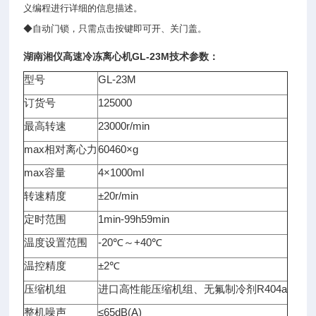
义编程进行详细的信息描述。
◆自动门锁，只需点击按键即可开、关门盖。
湖南湘仪
高速冷冻离心机
GL-23M技术参数：
型号
GL-23M
订货号
125000
最高转速
23000r/min
max相对离心力
60460×g
max容量
4×1000ml
转速精度
±20r/min
定时范围
1min-99h59min
温度设置范围
-20℃～+40℃
温控精度
±2℃
压缩机组
进口高性能压缩机组、无氟制冷剂R404a
整机噪声
≤65dB(A)