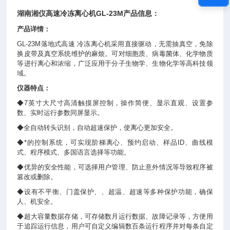
湖南湘仪
高速冷冻离心机
GL-23M产品信息：
产品详情：
GL-23M落地式高速 冷冻离心机采用直接驱动，无需抽真空，免除
换皮带及真空系统维护的麻烦。可对细胞质、病毒菌体、化学物质
等进行离心和浓缩，广泛应用于分子生物学、生物化学等高科技领
域。
仪器特点：
◆7英寸大尺寸高清触摸屏控制，操作简便、显示直观、设置参
数、实时运行参数同屏显示。
◆全自动转头识别，自动超速保护，使离心更加安全。
◆*的控制系统，可实现阶梯离心、预约启动、样品ID、曲线模
式、程序模式、多国语言选择等功能。
◆优异的安全性能，可选择用户管理、防止意外情况等导致程序被
篡改或删除。
◆设有不平衡、门盖保护、、超温、超速等多种保护功能，确保
人、机安全。
◆超大容量数据存储，可存储数月运行数据、故障记录等，方便用
于追踪运行信息，用户可自定义编辑数百条运行程序并对每条自定