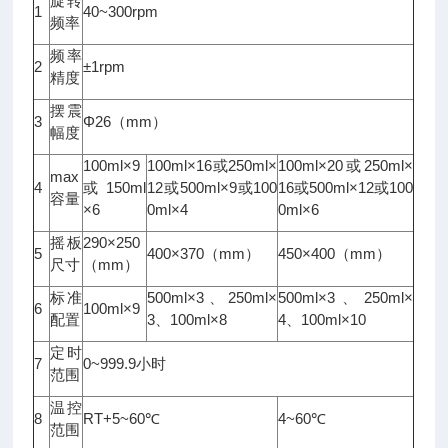
旋转
1
40~300rpm
频率
频率
2
±1rpm
精度
摆震
3
Φ26（mm）
幅度
100ml×9
100ml×16或250ml×
100ml×20或250ml×
max
4
或150ml
12或500ml×9或100
16或500ml×12或100
容量
×6
0ml×4
0ml×6
摇板
290×250
5
400×370（mm）
450×400（mm）
尺寸
（mm）
标准
500ml×3、250ml×
500ml×3、250ml×
6
100ml×9
配置
3、100ml×8
4、100ml×10
定时
7
0~999.9小时
范围
温控
8
RT+5~60℃
4~60℃
范围