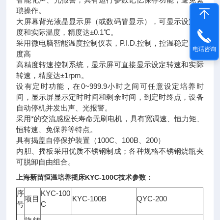
琐操作。
大屏幕背光液晶显示屏（或数码管显示），可显示设定温
度和实际温度，精度达±0.1℃。
采用微电脑智能温度控制仪表，P.I.D.控制，控温稳定、精
电话咨询
度高
高精度转速控制系统，显示屏可直接显示设定转速和实际
转速，精度达±1rpm。
设有定时功能，在0~999.9小时之间可任意设定培养时
间，显示屏显示定时时间和剩余时间，到定时终点，设备
自动停机并发出声、光报警。
采用*的交流感应长寿命无刷电机，具有宽调速、恒力矩、
恒转速、免保养等特点。
具有揭盖自停保护装置（100C、100B、200）
内胆、摇板采用优质不锈钢制成；各种规格不锈钢烧瓶夹
可脱卸自由组合。
上海新苗
恒温培养摇床
KYC-100C技术参数：
序
KYC-100
项目
KYC-100B
QYC-200
号
C