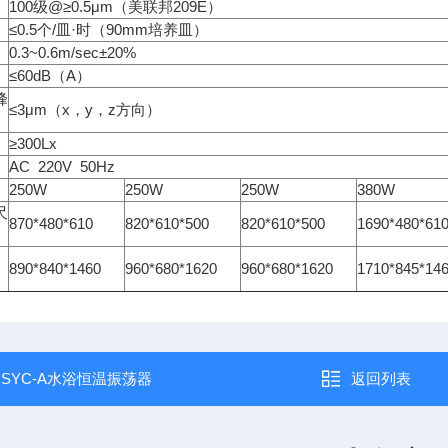
100级@≥0.5μm（美联邦209E）
≤0.5个/皿·时（90mm培养皿）
0.3~0.6m/sec±20%
≤60dB（A）
峰
≤3μm（x，y，z方向）
≥300Lx
AC 220V 50Hz
率
250W
250W
250W
380W
尺
870*480*610
820*610*500
820*610*500
1690*480*61
890*840*1460
960*680*1620
960*680*1620
1710*845*14
：
SYC-A水浴恒温振荡器
返回列表