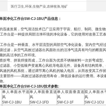
医疗卫生,环保,生物产业,农林牧渔,地矿
单面净化工作台
SW-CJ-1BU
产品信息：
的迅速发展，空气清洁技术已广泛应用于宇宙、航行、制药、微生物
净化工作台是一种提供局部洁净环境的净化设备，它的使用对改善工艺
净化工作台是一种垂直、水平层流型的局部空气净化设备。室内空气经
级过滤，从空气高效过滤器出风面吹出的洁净气流具有均匀的断面
菌的高洁净的工作环境。
质折弯、拼装焊接而成，工作台面为优质不锈钢材料一次折弯成型
过滤器、小型低噪声变速离心风机等电器元件。设备具有结构简单、
风速的风机系统，通过调节离心风机的输入电压，从而改变其工作
主要部件——高效过滤器的使用寿命，降低设备的运行费用。本设
物。
单面净化工作台
SW-CJ-1BU
技术参数:
单人单面水平送
单人单面垂直送
单人双面垂直送
双人单面水
风
风
风
风
SW-CJ-1BU
SW-CJ-1FD
SW-CJ-1F
SW-CJ-1CU