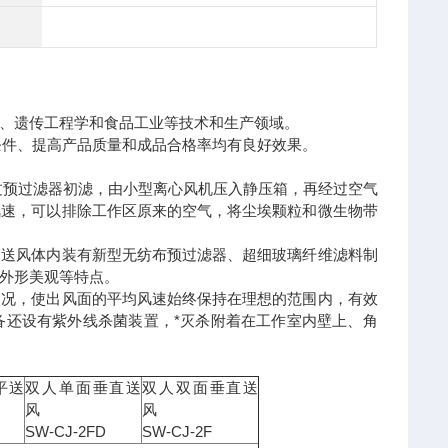
、遗传工程学和食品工业等技术和生产领域。
条件、提高产品质量和成品合格率均有良好效果。
过预过滤器初滤，由小型离心风机压入静压箱，再经过空气
风速，可以排除工作区原来的空气，将尘埃颗粒和微生物带
。送风体内装有新型无纺布预过滤器、超细玻璃纤维滤料制
外形美观等特点。
状况，使出风面的平均风速始终保持在理想的范围内，有效
备还设有紫外线杀菌装置，*灭杀附着在工作室内壁上、角
平送
双人单面垂直送
双人双面垂直送
风
风
SW-CJ-2FD
SW-CJ-2F