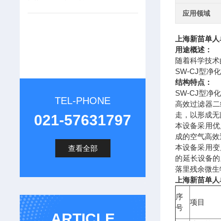
应用领域
上海新苗
单人
用途概述：
随着科学技术
SW-CJ型
结构特点：
SW-CJ型
TEL-PHONE
高效过滤器二
走，以形成无
021-57631797
本设备采用优
成的空气高效
本设备采用变
查看全部
的延长设备的
落里残余微生
上海新苗
单人
序
项目
号
ARTICLE