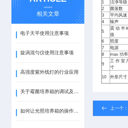
1
洁净等级
2
菌落数
相关文章
3
平均风速
4
噪声
震动半
5
电子天平使用注意事项
值
6
照度
7
电源
旋涡混匀仪使用注意事项
8
max 功
工作室
9
寸
高强度紫外线灯的行业应用
10
外形尺寸
关于霉菌培养箱的调试及维护方法
上一个
如何让光照培养箱的操作和养护更上乘