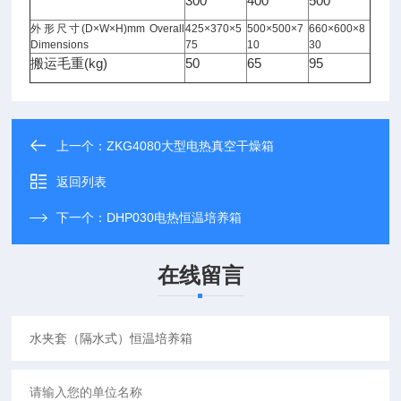
300
400
500
外形尺寸(D×W×H)mm Overall
425×370×5
500×500×7
660×600×8
Dimensions
75
10
30
搬运毛重(kg)
50
65
95
上一个：
ZKG4080大型电热真空干燥箱
返回列表
下一个：
DHP030电热恒温培养箱
在线留言