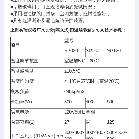
■型塑玻璃门，可直观培养物的受试情况；
■采用磁性橡胶门封条，启闭方便，密封性能好；
■具有超温断路及漏电短路保护装置。
上海实验仪器厂
水夹套(隔水式)恒温培养箱
SP030技术参数：
型号
项目
SP030
SP060
SP120
温度调节范围
室温加5℃～60℃
温度波动度
≤±0.5℃
温度均匀度
≤±1℃在37℃时（室温20℃)
搁板负荷
≤45kg/m2
总功率(W)
300
400
500
供电电源
220V50Hz单相
内部容积(1)
27
64
125
300×300×
400×400×
500×500×
工作室尺寸((D×W×H)mm