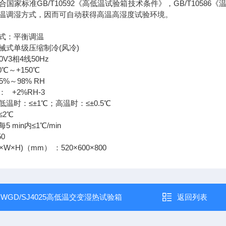
合国家标准GB/T10592《高低温试验箱技术条件》，GB/T105
温调湿方式，因而可自动获得高温高湿度试验环境。
式：平衡调温
械式单级压缩制冷(风冷)
V3相4线50Hz
℃～+150℃
%～98% RH
 +2%RH-3
温时：≤±1℃；高温时：≤±0.5℃
≤2℃
 min内≤1℃/min
250
W×H)（mm） ：520×600×800
：
WGD/SJ4025高低温交变湿热试验箱
返回列表