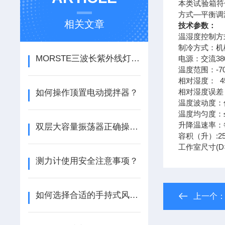
本类试验箱符
方式—平衡调
相关文章
技术参数：
温湿度控制方
制冷方式：机
MORSTE三波长紫外线灯在光学玻璃行业的应用
电源：交流380
温度范围：-70
相对湿度： 45
相对湿度误差：
如何操作顶置电动搅拌器？
温度波动度：低
温度均匀度：
升降温速率：每5
双层大容量振荡器正确操作与维护？
容积（升）:
工作室尺寸(D×
测力计使用安全注意事项？
如何选择合适的手持式风速仪？
上一个