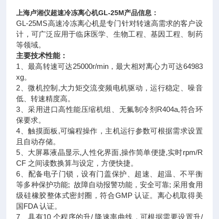
上海卢湘仪
超速冷冻离心机
GL-25M
产品信息：
GL-25MS高速冷冻离心机是专门针对转速高需求的客户设
计，可广泛应用于临床医学、生物工程、基因工程、制药
等领域。
主要技术性能：
1、最高转速可达25000r/min，最大相对离心力可达64983
xg。
2、微机控制,大力矩交流变频电机驱动，运行稳定、噪音
低、转速精度高。
3、采用进口高性能压缩机组、无氟制冷剂R404a,符合环
保要求。
4、触摸面板,可编程操作，主机运行参数可根据需求设置
且自动存储。
5、大屏幕液晶显示,人性化界面,操作简单便捷,实时rpm/R
CF 之间读数换算与设定，方便快捷。
6、配备电子门锁，设有门盖保护、超速、超温、不平衡
等多种保护功能; 故障自动报警功能，安全可靠; 采用食用
级硅橡胶整体式密封圈，符合GMP 认证。离心机取得美
国FDA 认证。
7、具有10 个程序的升/ 降速率曲线，可根据需要设置升/