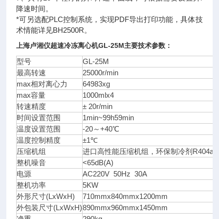
降速时间。
*可另选配PLC控制系统，实现PDF导出打印功能，具体技
术情能详见BH2500R。
上海卢湘仪
超速冷冻离心机
GL-25M
主要技术参数：
型号
GL-25M
最高转速
25000r/min
max相对离心力
64983xg
max容量
1000mlx4
转速精度
± 20r/min
时间设置范围
1min~99h59min
温度设置范围
-20～+40℃
温度控制精度
±1℃
压缩机组
进口高性能压缩机组，环保制冷剂R404a
整机噪音
<65dB(A)
电源
AC220V 50Hz 30A
整机功率
5KW
外形尺寸(LxWxH)
710mmx840mmx1200mm
外包装尺寸(LxWxH)
890mmx960mmx1450mm
净重
290kg