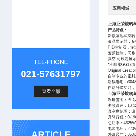
应用领域
上海亚荣
旋转
产品特点：
新颖落地式旋转
液晶显示器，多
PID控制器，
变频控制，同步
真空:可设定显
TEL-PHONE
*冷却器GG1
Original 
021-57631797
自制专业的密封
浴锅选用su3
自动升降功能，
查看全部
上海亚荣
旋转
温度范围：PID
变频调速：10-
真空度范围：设定-0
升降行程：0-19
总功率：4625W
电源电压：220V
ARTICLE
外形尺寸：850x5