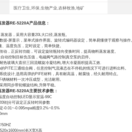
医疗卫生,环保,生物产业,农林牧渔,地矿
蒸发器
RE-5220A
产品信息：
 蒸发器，采用大容量20L大口径,蒸发瓶。
数据-屏显示，菜单式操作界面。旋转式编码器设定，简单易懂便于观察与操作
转速、温度负压，定时设定，简单快捷。
传动，正反转功能，可设定旋转瓶转向变换时间，提高物料蒸发速度。
示自动控制目标负压值，电磁阀气路控制真空泵的启停。
7项耐热玻璃大直径三回流螺旋冷凝结构,增大冷凝面积提高工效.
Creation的PITE三通组合阀，任意控制气流液态在不停机的情况下可进行进料出料。
系统设计,选用高弹的PIFE材料，具有耐高温，耐腐蚀，经久耐用特点。
04不锈钢材料一次冲压成型，光洁耐用。
采用同步带轮螺旋结构,升降平稳。
蒸发器
RE-5220A
主要技术参数：
温度自动控制LED显示室温-99C
120转|分可设定正反转时间参数
.01~-0.095mpa精度0.2%~0.5%
0mm
/50HZ
20x1600(mm)长X宽X高