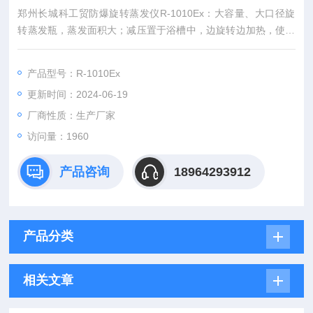
郑州长城科工贸防爆旋转蒸发仪R-1010Ex：大容量、大口径旋
转蒸发瓶，蒸发面积大；减压置于浴槽中，边旋转边加热，使溶
液高效扩散蒸发。可用于生物、医药、化工、食品等领域的小
试、中试和生产
产品型号：R-1010Ex
更新时间：2024-06-19
厂商性质：生产厂家
访问量：1960
产品咨询
18964293912
产品分类
相关文章