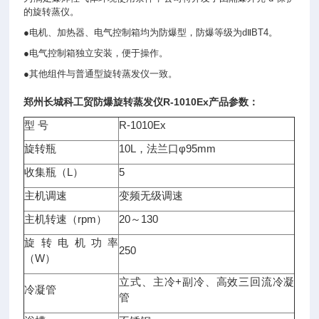
的旋转蒸仪。
●电机、加热器、电气控制箱均为防爆型，防爆等级为dⅡBT4。
●电气控制箱独立安装，便于操作。
●其他组件与普通型旋转蒸发仪一致。
郑州长城科工贸
防爆旋转蒸发仪
R-1010Ex产品参数：
型 号
R-1010Ex
旋转瓶
10L，法兰口φ95mm
收集瓶（L）
5
主机调速
变频无级调速
主机转速（rpm）
20～130
旋转电机功率
250
（W）
立式、主冷+副冷、高效三回流冷凝
冷凝管
管