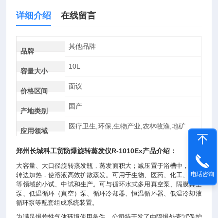
详细介绍
在线留言
其他品牌
品牌
10L
容量大小
面议
价格区间
国产
产地类别
医疗卫生,环保,生物产业,农林牧渔,地矿
应用领域
郑州长城科工贸
防爆旋转蒸发仪
R-1010Ex产品介绍：
大容量、大口径旋转蒸发瓶，蒸发面积大；减压置于浴槽中，边旋
电话咨询
转边加热，使溶液高效扩散蒸发。可用于生物、医药、化工、食品
等领域的小试、中试和生产。可与循环水式多用真空泵、隔膜真空
泵、低温循环（真空）泵、循环冷却器、恒温循环器、低温冷却液
循环泵等配套组成系统装置。
为满足爆炸性气体环境使用条件，公司特开发了由隔爆外壳“d”保护