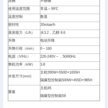
浴槽
不锈钢
使用温度范围
常温～99℃
温度控制
数显
密封性
20mbar/h
蒸发能力（L/h）
水3.2，乙醇 8.6
升降
电动升降
升降行程（mm）
0～160
电源（V/Hz）
220-240V～，50/60Hz
整机功率（kW）
3.8
主机990W×550D×1655H
外形尺寸(mm)
隔爆型控制箱500W×455D×985H
主机85
重量
隔爆型控制箱58