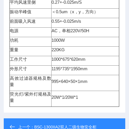
平均风速里侧
0.27+-0.025m/S
振动半峰值
＜0.5um（x，y，方向）
前面吸入风速
0.55+-0.025m/s
电源
AC，单相220V/50H
功耗
1000W
重量
220KG
工作尺寸
1000*675*620mm
外形尺寸
1195*735*1950mm
高效过滤器规格及数
995×640×50×1mm
量
荧光灯/紫外灯规格及
20W*1/20W*1
量
上一个：
BSC-1300IIA2双人二级生物安全柜