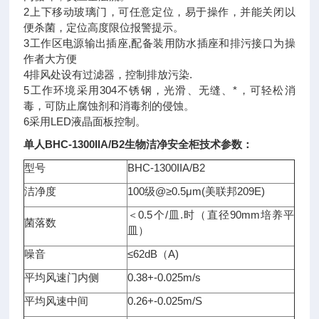
2上下移动玻璃门，可任意定位，易于操作，并能关闭以
便杀菌，定位高度限位报警提示。
3工作区电源输出插座,配备装用防水插座和排污接口为操
作者大方便
4排风处设有过滤器，控制排放污染.
5工作环境采用304不锈钢，光滑、无缝、*，可轻松消
毒，可防止腐蚀剂和消毒剂的侵蚀。
6采用LED液晶面板控制。
单人BHC-1300IIA/B2
生物洁净安全柜
技术参数：
型号
BHC-1300IIA/B2
洁净度
100级@≥0.5μm(美联邦209E)
＜0.5个/皿.时（直径90mm培养平
菌落数
皿）
噪音
≤62dB（A)
平均风速门内侧
0.38+-0.025m/s
平均风速中间
0.26+-0.025m/S