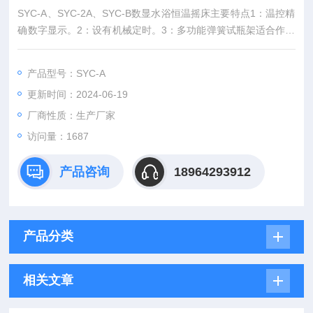
SYC-A、SYC-2A、SYC-B数显水浴恒温摇床主要特点1：温控精
确数字显示。2：设有机械定时。3：多功能弹簧试瓶架适合作多
种对比试验的生物样品的培养制备。4：无级调速，运转平稳，
操作简便安全。5：内腔采用不锈钢制作，抗腐蚀性能良好
产品型号：SYC-A
更新时间：2024-06-19
厂商性质：生产厂家
访问量：1687
产品咨询
18964293912
产品分类
相关文章