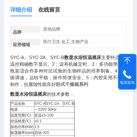
详细介绍
在线留言
其他品牌
品牌
医疗卫生,化工,生物产业
应用领域
SYC-A、SYC-2A、SYC-B
数显水浴恒温摇床
主要特点1：
温控精确数字显示。2：设有机械定时。3：多功能弹簧试
瓶架适合作多种对比试验的生物样品的培养制备。4：无
级调速，运转平稳，操作简便安全。5：内腔采用不锈钢
电话咨询
制作，抗腐蚀性能良好
卧式干燥箱系列
数显水浴恒温摇床
的技术参数：
产品名称
SYC-A
SYC-2A
SYC-B
电源
～220V 50Hz
温度范围(℃)
室温±5-100
控温精度(℃)
±0.1
加热功率(KW)
1.5
振荡频率(rpm)
启动-320