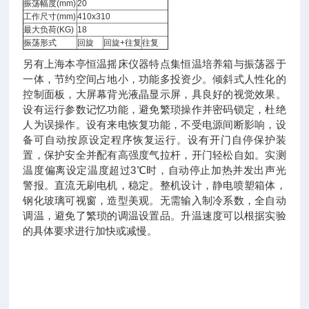
振荡幅度(mm)
20
工作尺寸(mm)
410x310
最大负荷(KG)
18
振荡形式
回旋
回旋+往复
往复
另有上海本亭恒温摇床仪器特点集恒温培养箱与振荡器于
一体，节约空间占地小，功能多投资少。倾斜式人性化的
控制面板，大屏幕背光液晶显示屏，具良好的视觉效果。
设有运行参数记忆功能，避免繁琐操作并密码锁定，杜绝
人为误操作。设有来电恢复功能，不受电源间断影响，设
备可自动按原设定程序恢复运行。设有开门自停保护装
置，保护安全并配有高强度气拉杆，开门轻松自如。实测
温度偏离设定温度超过3℃时，自动停止加热并发出声光
警报。直流无刷电机，稳定。整机设计，静电喷塑箱体，
钢化玻璃可视窗，造型美观。无需输入制冷系数，全自动
调温，避免了繁琐的调温设置品。升温速度可以根据实验
的具体要求进行加快或减慢。