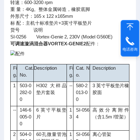
转速：600-3200 rpm
重 量：4Kg。整体金属铸造，橡胶底脚
外形尺寸：165 x 122 x165mm
标 配：主机十标准垫片+3英寸平板垫片
货号 说明
SI-0256 Vortex-Genie 2, 230V (Model G560E)
可调速漩涡混合器VORTEX-GENIE2
配件：
电话咨询
Fi
Cat.
Description
Fi
Cat. N
Description
g.
No.
g.
o.
1
503-0
H302 大样品
--
580-2
3 英寸平板垫片橡
282-0
垫片套装
013-0
胶面
0
0
--
146-6
6 英寸平板垫
1
SI-056
高效分离附件
005-0
片
3
4
（含1.5m l管架）
0
2
504-0
60孔微量管泡
1
SI-056
离心管架