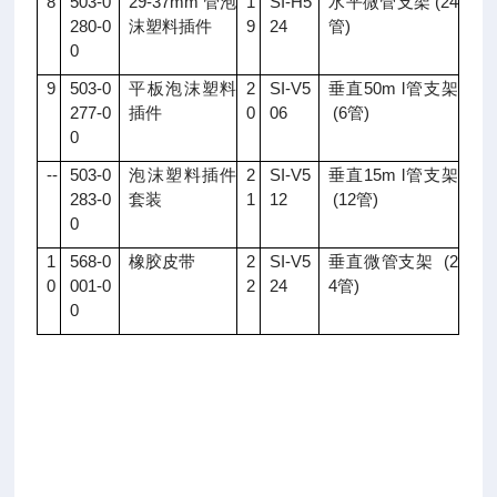
8
503-0
29-37mm 管泡
1
SI-H5
水平微管支架 (24
280-0
沫塑料插件
9
24
管)
0
9
503-0
平板泡沫塑料
2
SI-V5
垂直50m l管支架
277-0
插件
0
06
(6管)
0
--
503-0
泡沫塑料插件
2
SI-V5
垂直15m l管支架
283-0
套装
1
12
(12管)
0
1
568-0
橡胶皮带
2
SI-V5
垂直微管支架 (2
0
001-0
2
24
4管)
0