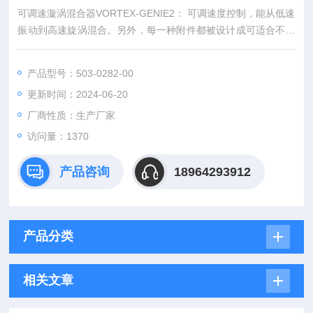
可调速漩涡混合器VORTEX-GENIE2： 可调速度控制，能从低速
振动到高速旋涡混合。另外，每一种附件都被设计成可适合不同
的混合方式，可根据需要选择适合的混合方式。多功能性： 不同
形状、尺寸和材料的附件提供了一个广泛的应用范围，适合不同
产品型号：503-0282-00
试管与容器，无论自动还是手动的混合方式。自动与点振混和方
更新时间：2024-06-20
式： 三点开关可选择自动或点振混合方式。
厂商性质：生产厂家
访问量：1370
产品咨询
18964293912
产品分类
相关文章