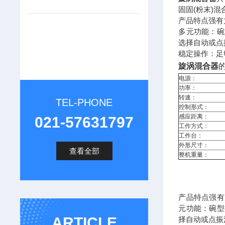
固固(粉末)
产品特点强有
多元功能：碗
选择自动或点
稳定操作：足
旋涡混合器
电源：
功率：
转速：
TEL-PHONE
控制形式：
感应距离：
021-57631797
工作方式：
工作台：
外形尺寸：
查看全部
整机重量：
产品特点强有
元功能：碗型
ARTICLE
择自动或点振