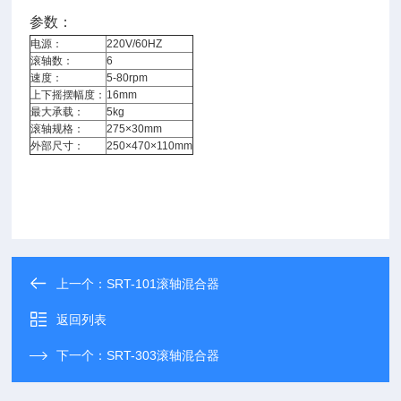
参数：
电源：
220V/60HZ
滚轴数：
6
速度：
5-80rpm
上下摇摆幅度：
16mm
最大承载：
5kg
滚轴规格：
275×30mm
外部尺寸：
250×470×110mm
上一个：
SRT-101滚轴混合器
返回列表
下一个：
SRT-303滚轴混合器