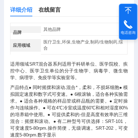
详细介绍
在线留言
其他品牌
品牌
电话咨询
医疗卫生,环保,生物产业,制药/生物制药,综
应用领域
合
适用领域SRT混合器系列适用于科研单位、医学院校、疾
控中心、医学卫生单位的分子生物学、病毒学、微生物
学、病理学、免疫学等实验室等。
产品特点● 同时摇摆和滚动.混合*，柔和，不损坏细胞● 模
拟固定速度和数字式可变速。● 6根滚轴，适合各种实验需
求。● 适合各种规格的样品管或样品瓶的需要。● 定时操
作与连续操作。● 可在4℃冷室或温度60℃和相对湿度80%
的培养箱中使用。● 可提供柔和的-但是高度有效率的三维
混合：摇摆和滚动。● 有二种型号可供选择：SRT-101，
可变速度5-80rpm.操作简便，无级调速。SRT-202，可变
速度5-80rpm.数字显示