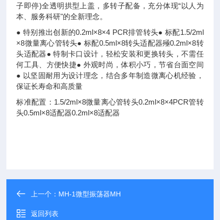
子即停)全透明拱型上盖，多转子配备，充分体现“以人为
本、服务科研"的全新理念。
● 特别推出创新的0.2ml×8×4 PCR排管转头● 标配1.5/2ml
×8微量离心管转头● 标配0.5ml×8转头适配器殛0.2ml×8转
头适配器● 特制卡口设计，轻松安装和更换转头，不需任
何工具、方便快捷● 外观时尚，体积小巧，节省台面空间
● 以坚固耐用为设计理念，结合多年制造微离心机经验，
保证长寿命和高质量
标准配置：1.5/2ml×8微量离心管转头0.2ml×8×4PCR管转
头0.5ml×8适配器0.2ml×8适配器
上一个：
MH-1微型振荡器MH
返回列表