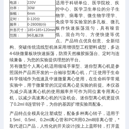
适用于科研单位、医学院校、疾
电源：
220V
功率：
30W
控中心、医学卫生单位的分子生
振幅：
6mm
物学、病毒学、微生物学理学、
定时：
0-120分
免疫学等实验室的多孔板、微孔
频率：
0-2800转/分
板作快速振荡混匀，具有噪音
外形尺寸：
185×185×120mm
低、混合均匀、方便快捷等优
范围：
96孔板2块
点。
产品特点优良创意、全新结
构、突破传统流线型机体采用增强型工程塑料成型，多达
4-6块微量板块快速振荡，防滑天然橡胶振荡台、定时与连
续兼备，为您的实验提供理想的平台。
另有微型个人离心机适用领域手掌型、迷你型离心机是参
照国外产品而开发的一台袖珍型离心机，广泛使用于生命
科学领域作为低速及中速微量离心使用，在生命科学常规
实验中，用于微量管的沉淀或离心是实验的前提。本仪器
为减少高速离心机的使用频率并可作为同位素专用离心
机，以减少高速离心机的污染机会。迷你型离心机更提供
了0.2ml 8连管转子，为你的基因扩增实验而配备。
产品特点全模具化注塑成型，配备多种离心转子，适用于
1 5ml、0.5ml、0.2ml离心管和PCR用0.2ml8排离心管，*
取代进口产品，人性化的开关设计(按上上盖即转，打开盖