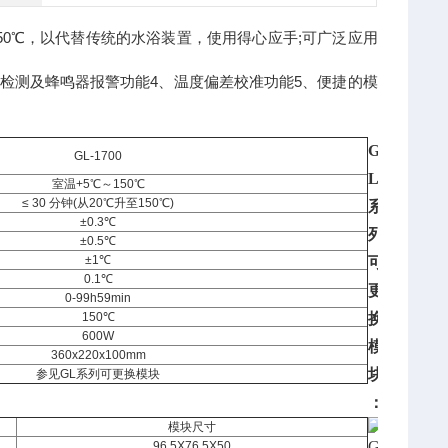
150℃，以代替传统的水浴装置，使用得心应手;可广泛应用
障检测及蜂鸣器报警功能4、温度偏差校准功能5、便捷的模
G
GL-1700
L
室温+5℃～150℃
≤ 30 分钟(从20℃升至150℃)
系
±0.3℃
列
±0.5℃
±1℃
可
0.1℃
更
0-99h59min
150℃
换
600W
模
360x220x100mm
块
参见GL系列可更换模块
：
模块尺寸
96.5X76.5X50