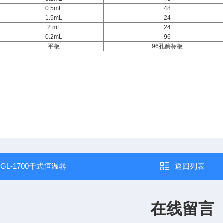
0.5mL
48
1.5mL
24
2 mL
24
0.2mL
96
平板
96孔酶标板
：
GL-1700干式恒温器
返回列表
在线留言