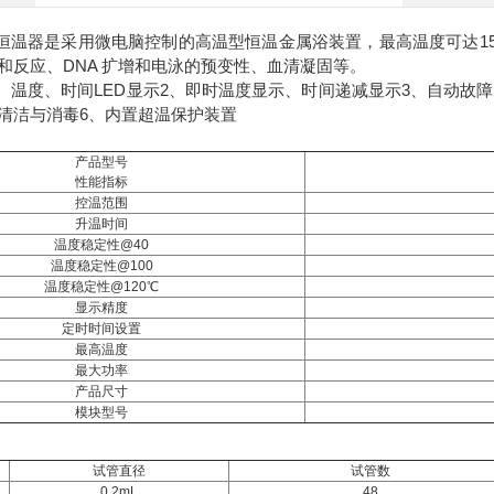
0干式恒温器是采用微电脑控制的高温型恒温金属浴装置，最高温度可达
和反应、DNA 扩增和电泳的预变性、血清凝固等。
1、温度、时间LED显示2、即时温度显示、时间递减显示3、自动故
清洁与消毒6、内置超温保护装置
产品型号
性能指标
控温范围
升温时间
温度稳定性@40
温度稳定性@100
温度稳定性@120℃
显示精度
定时时间设置
最高温度
最大功率
产品尺寸
模块型号
试管直径
试管数
0.2mL
48