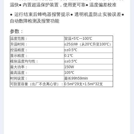
温快● 内置超温保护装置，使用更可靠● 温度偏差校准
● 运行结束后蜂鸣器报警提示● 透明机盖防止实验误差●
自动数障检测及报警功能
参数：
温度范围：
室温+5℃一100℃
升温时间：
≤25分钟（从20℃升至100℃）
控温精度：
≤±0.5℃
显示精度：
0.1℃
模块温度均匀性：
≤±0.5℃
最大功率：
150W
最高温度：
105℃
时间设置：
最长99h59min
可防置容量（出厂不含离心管）：
0.5ml*29支+1.5ml*32支