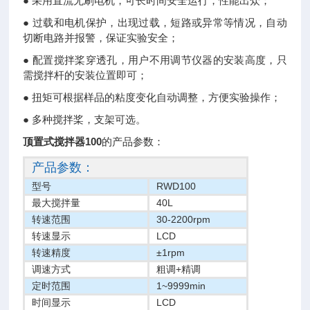
● 采用直流无刷电机，可长时间安全运行，性能出众；
● 过载和电机保护，出现过载，短路或异常等情况，自动
切断电路并报警，保证实验安全；
● 配置搅拌桨穿透孔，用户不用调节仪器的安装高度，只
需搅拌杆的安装位置即可；
● 扭矩可根据样品的粘度变化自动调整，方便实验操作；
● 多种搅拌桨，支架可选。
顶置式搅拌器100
的产品参数：
产品参数：
型号
RWD100
最大搅拌量
40L
转速范围
30-2200
rpm
转速显示
LCD
转速精度
±1
rpm
调速方式
粗调+精调
定时范围
1~9999
min
时间显示
LCD