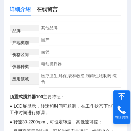
详细介绍
在线留言
其他品牌
品牌
国产
产地类别
面议
价格区间
电动搅拌器
仪器种类
医疗卫生,环保,农林牧渔,制药/生物制药,综
应用领域
合
顶置式搅拌器100
主要特征：
● LCD屏显示，转速和时间可粗调，在工作状态下也可对
工作时间进行微调；
电话咨询
● 转速30-2200rpm，可恒定转速，高低速可控；