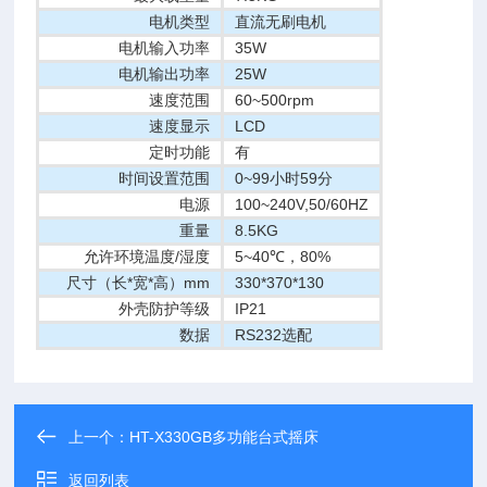
电机类型
直流无刷电机
电机输入功率
35W
电机输出功率
25W
速度范围
60~500rpm
速度显示
LCD
定时功能
有
时间设置范围
0~99小时59分
电源
100~240V,50/60HZ
重量
8.5KG
允许环境温度/湿度
5~40℃，80%
尺寸（长*宽*高）mm
330*370*130
外壳防护等级
IP21
数据
RS232选配
上一个：
HT-X330GB多功能台式摇床
返回列表