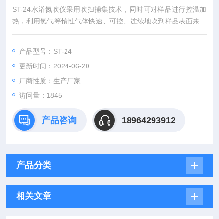
ST-24水浴氮吹仪采用吹扫捕集技术，同时可对样品进行控温加
热，利用氮气等惰性气体快速、可控、连续地吹到样品表面来达
到样品溶液快速无氧浓缩。该方法具有省时、便捷、准确的特
点。广泛用于食品安全、医药、农药残留检测、临床药代等领
产品型号：ST-24
域。
更新时间：2024-06-20
厂商性质：生产厂家
访问量：1845
产品咨询
18964293912
产品分类
相关文章