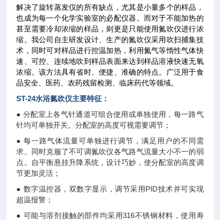
解决了旋转蒸发仪的所有缺点，尤其是小量多个的样品，
也成为每一个化学实验室的必配仪器。而对于不能加热的
甚至需要冷却浓缩的样品，则更是只能使用氮吹仪进行浓
缩。我公司自主研发设计、生产的氮吹仪采用吹扫捕集技
术，同时可对样品进行控温加热，利用氮气等惰性气体快
速、可控、连续地吹到样品表面来达到样品溶液快速无氧
浓缩。该方法具有省时、便捷、准确的特点。广泛用于食
品安全、医药、农药残留检测、临床药代等领域。
ST-24
水浴氮吹仪
主要特征：
● 分配室上各气针通道可组合使用或单独使用，每一路气
针均可单独开关。分配室的高度可视需要调节；
● 每一路气体流量可单独进行调节，满足用户的不同需
求。同时克服了不可调氮吹仪各气路气流量大小不一的弱
点。自平衡悬挂升降系统，设计巧妙，使分配室的高度调
节更加灵活；
● 数字温控器，双数字显示，调节采用PID技术并可实现
超温报警；
● 可能与溶剂接触的部件均采用316不锈钢材料，使用寿