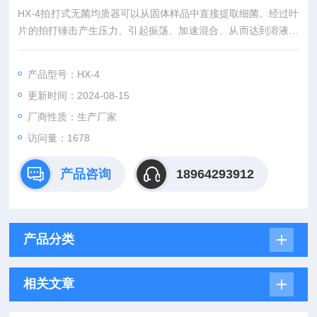
HX-4拍打式无菌均质器可以从固体样品中直接提取细菌。经过叶
片的拍打锤击产生压力、引起振荡、加速混合、从而达到溶液中
微生物成分处于均匀分布状态，即可完成样品的处理。均质后样
品可作为代表原本，进行后续分析，没有样品的变化和交叉污染
产品型号：HX-4
的危险。
更新时间：2024-08-15
厂商性质：生产厂家
访问量：1678
产品咨询
18964293912
产品分类
相关文章