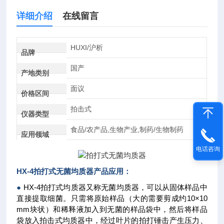
详细介绍
在线留言
HUXI/沪析
品牌
国产
产地类别
面议
价格区间
拍击式
仪器类型
食品/农产品,生物产业,制药/生物制药
应用领域
电话咨询
HX-4
拍打式无菌均质器
产品应用：
●
HX-4拍打式均质器又称无菌均质器，可以从固体样品中
直接提取细菌。只需将原始样品（大的需要剪成约10×10
mm块状）和稀释液加入到无菌的样品袋中，然后将样品
袋放入拍击式均质器中，经过叶片的拍打锤击产生压力、