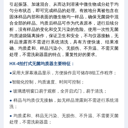
引起振荡、加速混合、从而达到溶液中微生物成分处于均
匀分布状态，即可完成样品的处理。有效地分离被包含在
固体样品内部和表面的微生物均一样品，确保无菌袋中混
合全部的样品。均质后样品可作为代表原本，进行后续分
析，没有样品的变化和交叉污染的危险。使用一次性无菌
均质滤袋隔离操作，保证卫生和安全，不与仪器接触，无
样品泄露而不需进行系统清洗，具有方便快速、结果准
确、均质柔和、样品污染小、无损伤、不升温、不需灭菌
处理，不需洗刷器皿的特点，重复性好的要求。
HX-4
拍打式无菌均质器
主要特征：
●
采用大屏幕液晶显示，方便操作且可储存8组工作程序；
●
智能化控制，均质速度、时间可控制；
●
玻璃透明窗口易于观察，全开启式门，易于清洗；
●
样品与均质仪无接触，如无样品泄露则不需进行系统清
洗；
●
均质柔和、样品无污染、无损伤、不升温、不需要灭菌
处理，不需洗刷器皿；