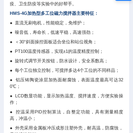
疫、卫生防疫等实验中的好帮手。
HMS-4G
加热型多工位磁力搅拌器
主要特征：
● 直流无刷电机，性能稳定，免维护；
● 噪音低，寿命长，低速平稳，高速强劲；
● ＜30°斜面操控面板适合坐位和站位视角；
● PT100温度传感器，实现±1的温度精度控制；
● 旋转式调节开关按钮，防水设计，安全系数高；
● 每个工位独立控制，可搅拌多达4个工位的不同样品；
● 铝压铸陶瓷涂层加热面耐腐蚀，表面温度最高可达32
0℃；
● LCD数显功能，显示加热温度、搅拌速度，方便实验操
作；
● 控温采用PID控制算法，自整定功能，具有测量精度
高，冲温小；
● 外壳采用金属板冲压成形注塑外壳，耐高温，防腐蚀，