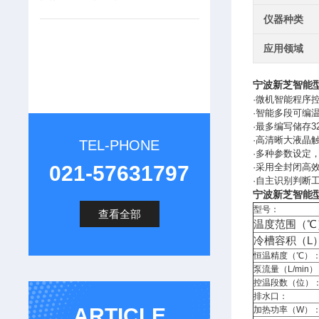
仪器种类
应用领域
宁波新芝
智能
·微机智能程序
·智能多段可编
·最多编写储存3
·高清晰大液晶
TEL-PHONE
·多种参数设定
021-57631797
·采用全封闭高
·自主识别判断
宁波新芝
智能
型号：
查看全部
温度范围（℃
冷槽容积（L
恒温精度（℃）
泵流量（L/min
控温段数（位）
排水口：
ARTICLE
加热功率（W）