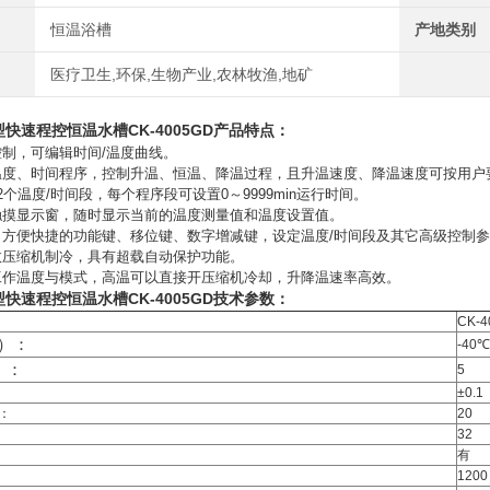
恒温浴槽
产地类别
医疗卫生,环保,生物产业,农林牧渔,地矿
型快速程控恒温水槽
CK-4005GD产品特点：
控制，可编辑时间/温度曲线。
温度、时间程序，控制升温、恒温、降温过程，且升温速度、降温速度可按用户
2个温度/时间段，每个程序段可设置0～9999min运行时间。
触摸显示窗，随时显示当前的温度测量值和温度设置值。
，方便快捷的功能键、移位键、数字增减键，设定温度/时间段及其它高级控制
效压缩机制冷，具有超载自动保护功能。
工作温度与模式，高温可以直接开压缩机冷却，升降温速率高效。
型快速程控恒温水槽
CK-4005GD
技术参数：
CK-
）：
-40
）：
5
：
±0.1
）：
20
：
32
有
：
1200