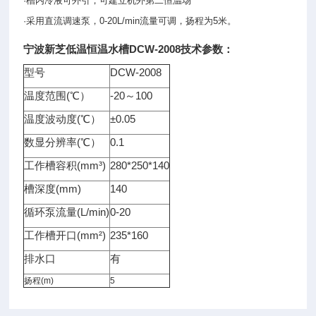
·槽内冷液可外引，可建立机外第二恒温场
·采用直流调速泵，0-20L/min流量可调，扬程为5米。
宁波新芝
低温恒温水槽
DCW-2008技术参数：
型号
DCW-2008
温度范围(℃）
-20～100
温度波动度(℃）
±0.05
数显分辨率(℃）
0.1
工作槽容积(mm³)
280*250*140
槽深度(mm)
140
循环泵流量(L/min)
0-20
工作槽开口(mm²)
235*160
排水口
有‍
扬程(m)
5