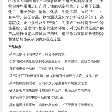
*进无氟制冷系统，主要
DC系列低温恒温槽采用国际Up to date
零部件均采用进口产品，性能稳定可靠。广泛用于石油、
化工、电子仪表、物理、化学、生物工程、医药卫生、生
命科学、轻工食品、物性测试及化学分析等研究部门、高
等院校、企业质检及生产部门，为用户工作时提供一个冷
热受控，温度均匀恒定的液体环境，对试验样品或生产的
产品进行恒定温度试验或测试，也可作为直接加热或制冷
和辅助加热或制冷的热源或冷源。
产品特点：
·采用无氟环保制冷技术，符合环保要求。
·全封闭风冷式压缩机制冷系统噪音小、具有过热、过载自动保护
·具有断电保护功能，可自动延时三分钟
·采用7寸TFT触摸屏显示，触摸软键可快速设定温度，操作方便。
·采用模糊控制理论，自动识别设定温度与环境温度之差
·确认是否单加热或制冷加热同时工作，从而达到节能降耗
·具有自整定智能PID自动调节控制功能
·具有超温报警系统，确保仪器安全，上下限温度报警可设定