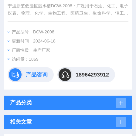
宁波新芝低温恒温水槽DCW-2008：广泛用于石油、化工、电子
仪表、物理、化学、生物工程、医药卫生、生命科学、轻工食
品、物性测试及化学分析等研究部门、高等院校、企业质检及生
产部门，为用户工作时提供一个冷热受控，温度均匀恒定的液体
产品型号：DCW-2008
环境，对试验样品或生产的产品进行恒定温度试验或测试，也可
更新时间：2024-06-18
作为直接加热或制冷和辅助加热或制冷的热源或冷源。
厂商性质：生产厂家
访问量：1859
产品咨询
18964293912
产品分类
相关文章