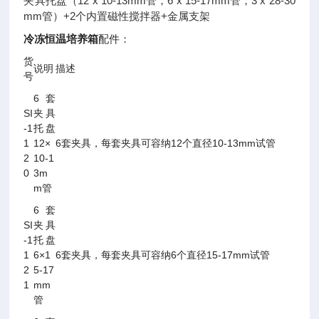
夹具托盘（12 x 10-13mm管；6 x 15-17mm管；3 x 28-30
mm管）+2个内置磁性搅拌器+金属支架
冷冻恒温培养箱
配件：
货
说明
描述
号
6套
SI
夹具
-1
托盘
1
12×
6套夹具，每套夹具可容纳12个直径10-13mm试管
2
10-1
0
3m
m管
6套
SI
夹具
-1
托盘
1
6×1
6套夹具，每套夹具可容纳6个直径15-17mm试管
2
5-17
1
mm
管