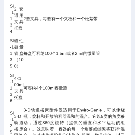
SI
2套
-1
通用
1
2套夹具，每套有一个夹板和一个松紧带
夹具
3
托盘
4
SI
磁性
-1
微量
1
管盒
每盒可容纳100个1.5ml或者2.ml的微量管
3
（10
5
0）
SI
4×1
-1
00ml
1
可容纳4个100ml容量瓶
夹具
3
托盘
6
3-D轨道摇床附件仅适用于Enviro-Genie，可以使烧
SI
3-D
瓶，烧杯和开放的容器温和的混合。它以5度的角度移
-1
轨道
动，通过360度旋转（提供的垂直和水平运动的组
2
摇床
合）。这意味着，容器的每一个角落或缝隙将获得*混
5