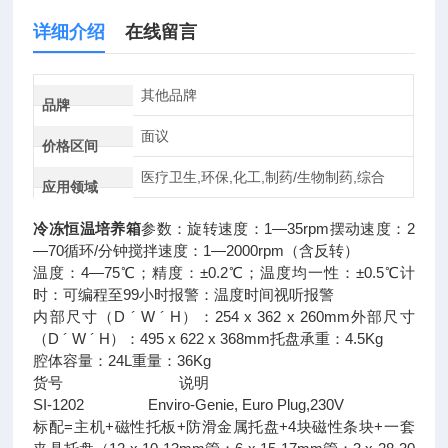
详细介绍
在线留言
其他品牌
品牌
面议
价格区间
医疗卫生,环保,化工,制药/生物制药,综合
应用领域
冷冻恒温培养箱
参数：旋转速度：1—35rpm摆动速度：2
—70循环/分钟搅拌速度：1—2000rpm（含反转）
温度：4—75℃；精度：±0.2℃；温度均一性：±0.5℃计
时：可编程至99小时报警：温度时间视听报警
内部尺寸（D ´ W ´ H）：254 x 362 x 260mm外部尺寸
（D ´ W ´ H）：495 x 622 x 368mm托盘承重：4.5Kg
腔体容量：24L重量：36Kg
货号 说明
SI-1202 Enviro-Genie, Euro Plug,230V
标配=主机+磁性托板+防滑金属托盘+4块磁性条块+一套