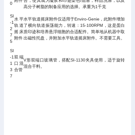
附件
合，使其成为凝胶和印迹染色/阻塞，样品洗涤，以及
0
高分子树脂的制备应用的选择。承重为1千克
SI
水平
水平轨道摇床附件仅适用于Enviro-Genie，此附件增加
-1
轨道
了横向轨道振荡能力，转速：15-100RPM，这是蛋白
2
摇床
质印迹和培养悬浮细胞的合适配件。简单地从机器中取
7
附件
出磁性托盘，并附加水平轨道摇床附件。不需要工具。
5
SI
-1
双端
V形双端口玻璃管，搭配SI-1130夹具使用，适于旋转
1
口混
混合干料。
3
合管
7