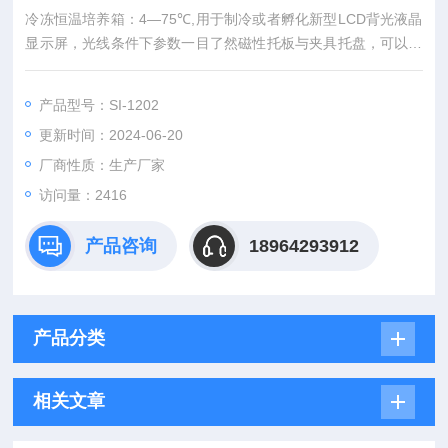
冷冻恒温培养箱：4—75℃,用于制冷或者孵化新型LCD背光液晶
显示屏，光线条件下参数一目了然磁性托板与夹具托盘，可以放
置不同容器，扩展附件可以增大放置容量与容器的种类
两个内置的高速/低速磁搅拌器观察视窗：可以在不打开箱门的状
产品型号：SI-1202
态下观察样品可编程的计时器控制温度与混合的时间
更新时间：2024-06-20
经济、小巧、安全可选3D轨道附件，3D控温摇床功能半导体制
冷和加热控制(无压缩机)RS232接口，可由计算机控制或进行数
厂商性质：生产厂家
据传输
访问量：2416
产品咨询
18964293912
产品分类
相关文章