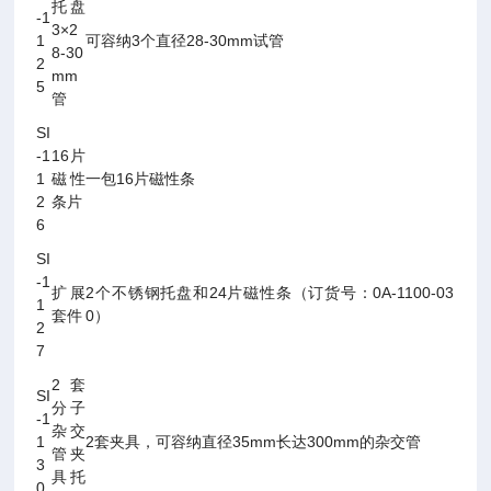
托盘
-1
3×2
1
可容纳3个直径28-30mm试管
8-30
2
mm
5
管
SI
-1
16片
1
磁性
一包16片磁性条
2
条片
6
SI
-1
扩展
2个不锈钢托盘和24片磁性条（订货号：0A-1100-03
1
套件
0）
2
7
2套
SI
分子
-1
杂交
1
2套夹具，可容纳直径35mm长达300mm的杂交管
管夹
3
具托
0