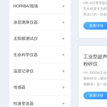
HR-30Z尊享
HORIBA/堀场
乳化机是专为样
而设计的一款机
配多种不同规格
涂层测厚仪器
查看详情
速实现样品的分
乳化、悬浊、搅
适用于中批量、
太阳膜测试仪
料，以及含固液
乳化...
生命科学仪器
工业型超
粉碎仪
温度记录仪
HX-3000W
胞粉碎仪（破碎
裂解器）是一款
传感器
用途的仪器，用
查看详情
物细胞、病毒细
同时可用来乳化
转速变送器