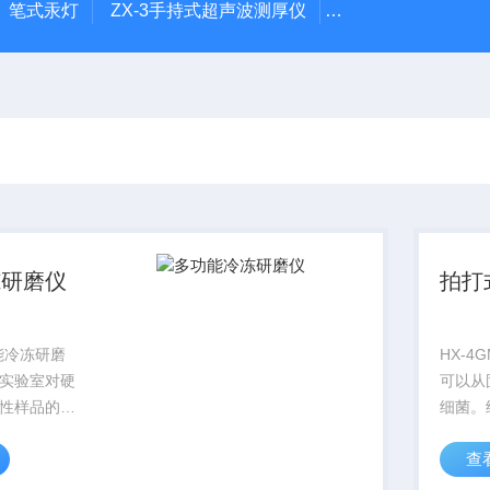
-1）笔式汞灯
ZX-3手持式超声波测厚仪
HX-20TLS智能恒
冻研磨仪
拍打
功能冷冻研磨
HX-
实验室对硬
可以从
性样品的细
细菌。
的设备。样
产生压
查
、油料种
混合、
、木头、动
物成分