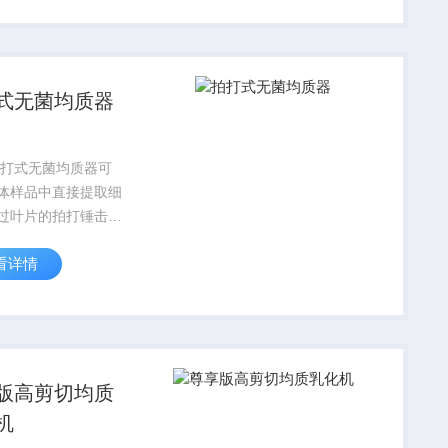
成样品的处理。有效
被包含在固体样品内
式无菌均质器
4拍打式无菌均质器可
体样品中直接提取细
过叶片的拍打锤击产
、引起振荡、加速混
看详情
而达到溶液中微生物
于均匀分布状态，即
样品的处理。均质后
作为代表原本，进行
.
版高剪切均质
机