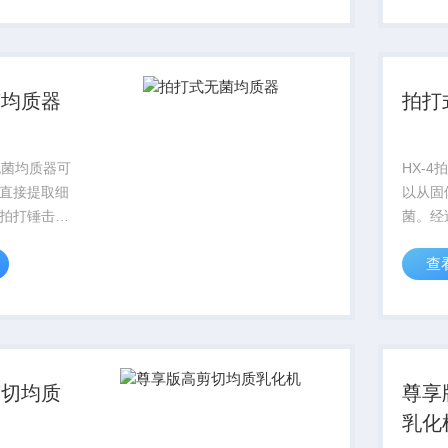
水果、骨
即可完
及动物组
地分离
部和...
菌均质器
拍打
无菌均质器可
HX-
直接提取细
以从固
拍打锤击产
菌。经
荡、加速混
生压力
查
液中微生物
合、从
布状态，即
成分处
理。有效地
可完成
体样品内部
样品可
后续分..
剪切均质
尊享
乳化