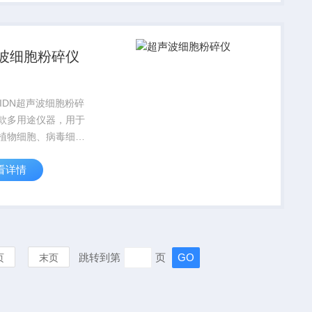
取、消泡、脱气、清
速化学反应等。广泛
.
波细胞粉碎仪
-IIIDN超声波细胞粉碎
款多用途仪器，用于
植物细胞、病毒细胞
，同时可用来乳化、
看详情
提取、消泡、脱气、
加速化学反应等。广
于生物化学、微生物
物化学、表面化学...
跳转到第
页
页
末页