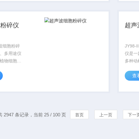
、清洗及加
离、提
广泛应用于
洗及加
应用于..
胞粉碎仪
超声
超声波细胞粉碎
JY98
、多用途仪
仪是一
植物细胞、
多种动
，同时可用
的破碎
查
提取、消
分离、
及加速化学
清洗及
用于生物化
泛应用
药物化学、
学、药
共 2947 条记录，当前 25 / 100 页
首页
上一页
下一