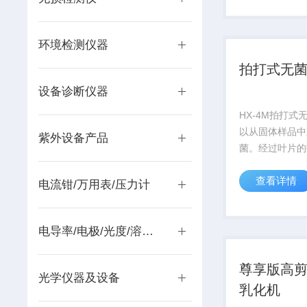
物饲料、奶酪、
头、头发、植物
环境检测仪器
织、肥料、...
拍打式无
设备诊断仪器
HX-4M拍打式
以从固体样品中
紫外设备产品
菌。经过叶片的
生压力、引起振
查看详情
合、从而达到溶
电流钳/万用表/压力计
成分处于均匀分
可完成样品的处
电导率/电极/光度/溶解氧
分离被包含在固
和表...
尊享版高
光学仪器及设备
乳化机