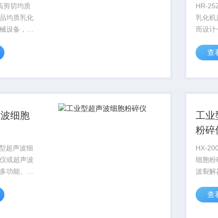
版高剪切均质
HR-
品均质乳化
乳化机
械设备，可
而设计
的工作头快
多种不
查
散、均质、
实现样
拌等，主要
化、悬
中等黏度物
用于中
体的分散、
料，以
乳化、..
声波细胞
工业
粉碎
工业型超声波细
HX-2
仪或超声波
细胞粉
多功能、多
波裂解
于多种动植
多用途
查
胞的破碎，
植物细
、分离、提
碎，同