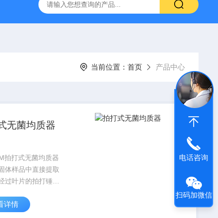
温混匀仪
ST800-EA红外灭菌器
SN210C高压立式蒸汽灭
当前位置：
首页
产品中心
式无菌均质器
电话咨询
4GM拍打式无菌均质器
固体样品中直接提取
经过叶片的拍打锤击
力、引起振荡、加速
扫码加微信
看详情
从而达到溶液中微生
处于均匀分布状态，