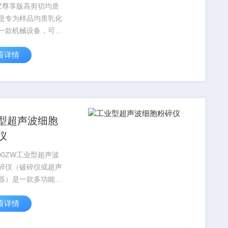
25Z尊享版高剪切均质
是专为样品均质乳化
一款机械设备，可配
同规格的工作头快速
看详情
品的分散、均质、乳
浊、搅拌等，主要适
批量、中等黏度物
及含固液体的分散、
.
型超声波细胞
仪
000ZW工业型超声波
碎仪（破碎仪或超声
器）是一款多功能、
的仪器，用于多种动
看详情
胞、病毒细胞的破
时可用来乳化、分