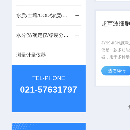
取、消泡、脱气
速化学反应等。
生...
水质/土壤/COD/浓度/温度
超声波细
水分仪/滴定仪/糖度分析仪
JY99-IIDN
仪是一款多功能
测量计量仪器
器，用于多种动
病毒细胞的破碎
查看详情
来乳化、分离、
TEL-PHONE
泡、脱气、清洗
反应等。广泛应
021-57631797
学、微生物学、
表...